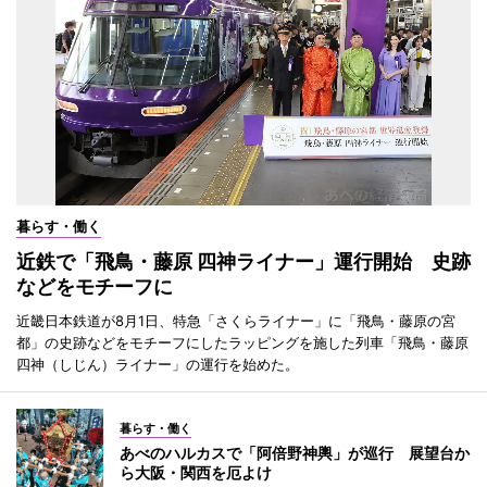
暮らす・働く
近鉄で「飛鳥・藤原 四神ライナー」運行開始 史跡
などをモチーフに
近畿日本鉄道が8月1日、特急「さくらライナー」に「飛鳥・藤原の宮
都」の史跡などをモチーフにしたラッピングを施した列車「飛鳥・藤原
四神（しじん）ライナー」の運行を始めた。
暮らす・働く
あべのハルカスで「阿倍野神輿」が巡行 展望台か
ら大阪・関西を厄よけ