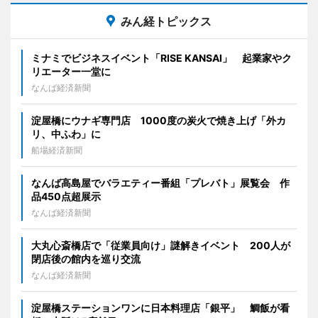
みん経トピックス
ミナミでビジネスイベント「RISE KANSAI」 起業家やク
リエーター一堂に
なんば経済新聞
淀屋橋にウナギ専門店 1000度の炭火で焼き上げ「外カ
リ、中ふわ」に
船場経済新聞
なんば高島屋でバラエティー番組「プレバト」展覧会 作
品450点超展示
なんば経済新聞
大丸心斎橋店で「従業員向け」謎解きイベント 200人が
閉店後の館内を巡り交流
なんば経済新聞
淀屋橋ステーションワンに日本料理店「銀平」 鯛飯が看