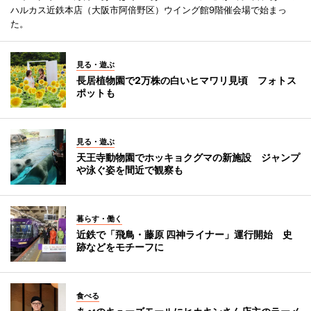
ハルカス近鉄本店（大阪市阿倍野区）ウイング館9階催会場で始まっ
た。
見る・遊ぶ
長居植物園で2万株の白いヒマワリ見頃 フォトス
ポットも
見る・遊ぶ
天王寺動物園でホッキョクグマの新施設 ジャンプ
や泳ぐ姿を間近で観察も
暮らす・働く
近鉄で「飛鳥・藤原 四神ライナー」運行開始 史
跡などをモチーフに
食べる