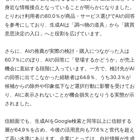
身近な情報接点となっていることが明らかになりました。
とりわけ利用者の80.0％が商品・サービス選びでAIの回答
を参考にしており、生成AIは「調べ物の道具」から「購買
意思決定の入口」へと役割を広げています。
さらに、AIの推薦が実際の検討・購入につながった人は
60.7％にのぼり、AIの回答に「登場するかどうか」が売上
機会に直結する段階に入っています。一方で、検討先がAI
の回答に出てこなかった経験者は64.8％、うち30.3％が
候補からの除外や印象低下など選択行動に影響を受けてお
り、AIに表示されないことが機会損失となりうる実態が示
されました。
信頼面でも、生成AIをGoogle検索と同等以上に信頼する
層が64.9％を占め、今後の活用意向も77.6％と世代を超え
て高い水準にあります。企業にとっては、自社情報が生成