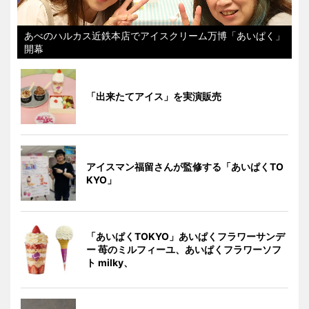
あべのハルカス近鉄本店でアイスクリーム万博「あいぱく」
開幕
「出来たてアイス」を実演販売
アイスマン福留さんが監修する「あいぱくTO
KYO」
「あいぱくTOKYO」あいぱくフラワーサンデ
ー 苺のミルフィーユ、あいぱくフラワーソフ
ト milky、