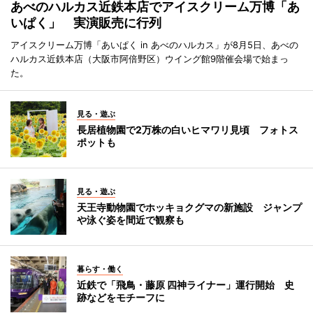
あべのハルカス近鉄本店でアイスクリーム万博「あ
いぱく」 実演販売に行列
アイスクリーム万博「あいぱく in あべのハルカス」が8月5日、あべの
ハルカス近鉄本店（大阪市阿倍野区）ウイング館9階催会場で始まっ
た。
見る・遊ぶ
長居植物園で2万株の白いヒマワリ見頃 フォトス
ポットも
見る・遊ぶ
天王寺動物園でホッキョクグマの新施設 ジャンプ
や泳ぐ姿を間近で観察も
暮らす・働く
近鉄で「飛鳥・藤原 四神ライナー」運行開始 史
跡などをモチーフに