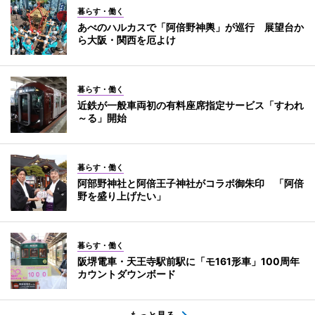
暮らす・働く
あべのハルカスで「阿倍野神輿」が巡行 展望台か
ら大阪・関西を厄よけ
暮らす・働く
近鉄が一般車両初の有料座席指定サービス「すわれ
～る」開始
暮らす・働く
阿部野神社と阿倍王子神社がコラボ御朱印 「阿倍
野を盛り上げたい」
暮らす・働く
阪堺電車・天王寺駅前駅に「モ161形車」100周年
カウントダウンボード
もっと見る