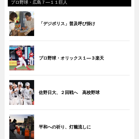
プロ野球・広島７―１１巨人
「デジポリス」普及呼び掛け
プロ野球・オリックス１―３楽天
佐野日大、２回戦へ 高校野球
平和への祈り、灯籠流しに