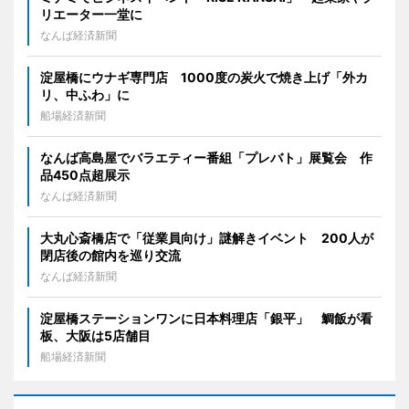
リエーター一堂に
なんば経済新聞
淀屋橋にウナギ専門店 1000度の炭火で焼き上げ「外カ
リ、中ふわ」に
船場経済新聞
なんば高島屋でバラエティー番組「プレバト」展覧会 作
品450点超展示
なんば経済新聞
大丸心斎橋店で「従業員向け」謎解きイベント 200人が
閉店後の館内を巡り交流
なんば経済新聞
淀屋橋ステーションワンに日本料理店「銀平」 鯛飯が看
板、大阪は5店舗目
船場経済新聞