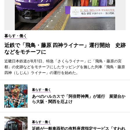
暮らす・働く
近鉄で「飛鳥・藤原 四神ライナー」運行開始 史跡
などをモチーフに
近畿日本鉄道が8月1日、特急「さくらライナー」に「飛鳥・藤原の宮
都」の史跡などをモチーフにしたラッピングを施した列車「飛鳥・藤原
四神（しじん）ライナー」の運行を始めた。
暮らす・働く
あべのハルカスで「阿倍野神輿」が巡行 展望台か
ら大阪・関西を厄よけ
暮らす・働く
近鉄が一般車両初の有料座席指定サービス「すわれ