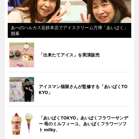
あべのハルカス近鉄本店でアイスクリーム万博「あいぱく」
開幕
「出来たてアイス」を実演販売
アイスマン福留さんが監修する「あいぱくTO
KYO」
「あいぱくTOKYO」あいぱくフラワーサンデ
ー 苺のミルフィーユ、あいぱくフラワーソフ
ト milky、