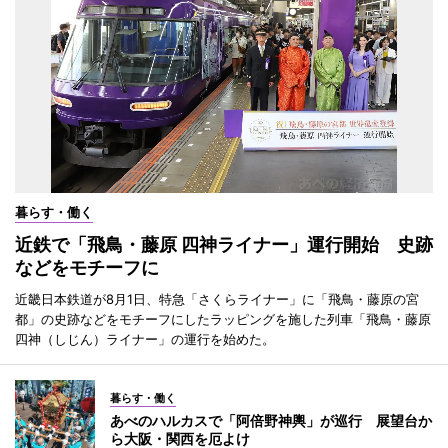
暮らす・働く
近鉄で「飛鳥・藤原 四神ライナー」運行開始 史跡
などをモチーフに
近畿日本鉄道が8月1日、特急「さくらライナー」に「飛鳥・藤原の宮
都」の史跡などをモチーフにしたラッピングを施した列車「飛鳥・藤原
四神（しじん）ライナー」の運行を始めた。
暮らす・働く
あべのハルカスで「阿倍野神輿」が巡行 展望台か
ら大阪・関西を厄よけ