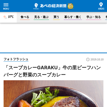
37°C
食べる
見る・遊ぶ
買う
暮らす・働く
学ぶ・知る
フォトフラッシュ
2019.10.10
「スープカレーGARAKU」牛の里ビーフハン
バーグと野菜のスープカレー