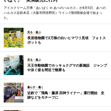
アイスクリーム万博「あいぱく in あべのハルカス」が8月5日、あべの
ハルカス近鉄本店（大阪市阿倍野区）ウイング館9階催会場で始まっ
た。
見る・遊ぶ
長居植物園で2万株の白いヒマワリ見頃 フォトス
ポットも
見る・遊ぶ
天王寺動物園でホッキョクグマの新施設 ジャンプ
や泳ぐ姿を間近で観察も
暮らす・働く
近鉄で「飛鳥・藤原 四神ライナー」運行開始 史
跡などをモチーフに