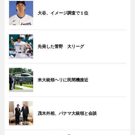
大谷、イメージ調査で１位
先発した菅野 大リーグ
米大統領ヘリに民間機接近
茂木外相、パナマ大統領と会談