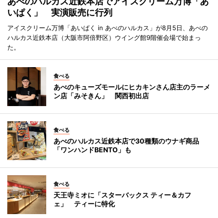
あべのハルカス近鉄本店でアイスクリーム万博「あ
いぱく」 実演販売に行列
アイスクリーム万博「あいぱく in あべのハルカス」が8月5日、あべの
ハルカス近鉄本店（大阪市阿倍野区）ウイング館9階催会場で始まっ
た。
食べる
あべのキューズモールにヒカキンさん店主のラーメ
ン店「みそきん」 関西初出店
食べる
あべのハルカス近鉄本店で30種類のウナギ商品
「ワンハンドBENTO」も
食べる
天王寺ミオに「スターバックス ティー＆カフ
ェ」 ティーに特化