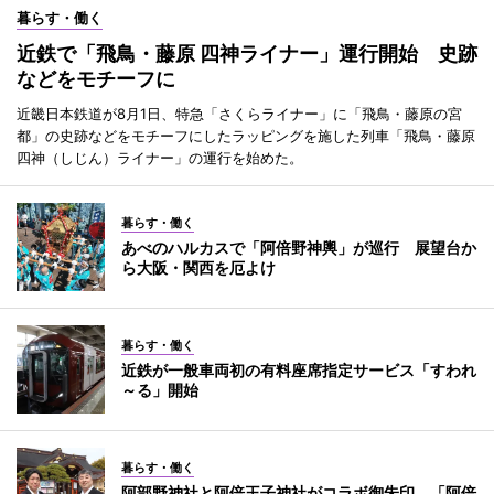
暮らす・働く
近鉄で「飛鳥・藤原 四神ライナー」運行開始 史跡
などをモチーフに
近畿日本鉄道が8月1日、特急「さくらライナー」に「飛鳥・藤原の宮
都」の史跡などをモチーフにしたラッピングを施した列車「飛鳥・藤原
四神（しじん）ライナー」の運行を始めた。
暮らす・働く
あべのハルカスで「阿倍野神輿」が巡行 展望台か
ら大阪・関西を厄よけ
暮らす・働く
近鉄が一般車両初の有料座席指定サービス「すわれ
～る」開始
暮らす・働く
阿部野神社と阿倍王子神社がコラボ御朱印 「阿倍