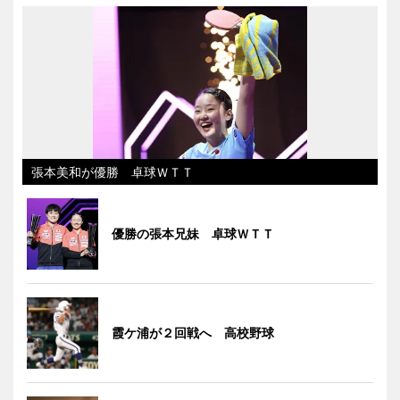
張本美和が優勝 卓球ＷＴＴ
優勝の張本兄妹 卓球ＷＴＴ
霞ケ浦が２回戦へ 高校野球