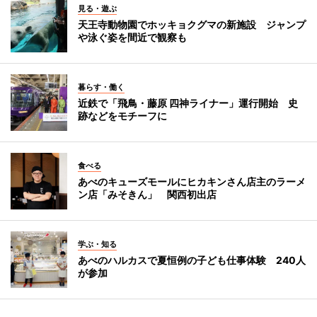
見る・遊ぶ
天王寺動物園でホッキョクグマの新施設 ジャンプ
や泳ぐ姿を間近で観察も
暮らす・働く
近鉄で「飛鳥・藤原 四神ライナー」運行開始 史
跡などをモチーフに
食べる
あべのキューズモールにヒカキンさん店主のラーメ
ン店「みそきん」 関西初出店
学ぶ・知る
あべのハルカスで夏恒例の子ども仕事体験 240人
が参加