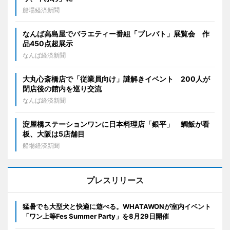
船場経済新聞
なんば高島屋でバラエティー番組「プレバト」展覧会 作
品450点超展示
なんば経済新聞
大丸心斎橋店で「従業員向け」謎解きイベント 200人が
閉店後の館内を巡り交流
なんば経済新聞
淀屋橋ステーションワンに日本料理店「銀平」 鯛飯が看
板、大阪は5店舗目
船場経済新聞
プレスリリース
猛暑でも大型犬と快適に遊べる。WHATAWONが室内イベント
「ワン上等Fes Summer Party」を8月29日開催