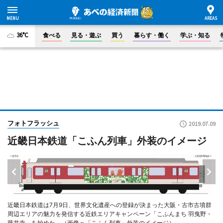
36°C
食べる
見る・遊ぶ
買う
暮らす・働く
学ぶ・知る
フォトフラッシュ
2019.07.09
近畿日本鉄道「こふん列車」外装のイメージ
近畿日本鉄道は7月9日、世界文化遺産への登録が決まった大阪・古市古墳群
周辺エリアの魅力を発信する近鉄エリアキャンペーン「こふんまち 羽曳野・
藤井寺」を始めた。（画像＝「こふん列車」外装のイメージ）