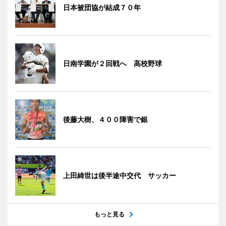
日本被団協が結成７０年
日南学園が２回戦へ 高校野球
後藤大樹、４００障害で銀
上田綺世は後半途中交代 サッカー
もっと見る