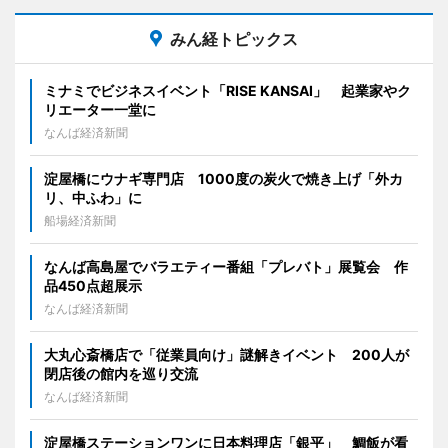
みん経トピックス
ミナミでビジネスイベント「RISE KANSAI」 起業家やク
リエーター一堂に
なんば経済新聞
淀屋橋にウナギ専門店 1000度の炭火で焼き上げ「外カ
リ、中ふわ」に
船場経済新聞
なんば高島屋でバラエティー番組「プレバト」展覧会 作
品450点超展示
なんば経済新聞
大丸心斎橋店で「従業員向け」謎解きイベント 200人が
閉店後の館内を巡り交流
なんば経済新聞
淀屋橋ステーションワンに日本料理店「銀平」 鯛飯が看