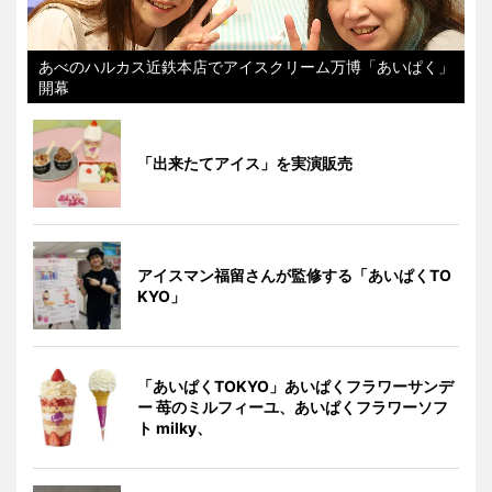
あべのハルカス近鉄本店でアイスクリーム万博「あいぱく」
開幕
「出来たてアイス」を実演販売
アイスマン福留さんが監修する「あいぱくTO
KYO」
「あいぱくTOKYO」あいぱくフラワーサンデ
ー 苺のミルフィーユ、あいぱくフラワーソフ
ト milky、