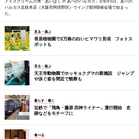
アイスクリーム万博「あいぱく in あべのハルカス」が8月5日、あべの
ハルカス近鉄本店（大阪市阿倍野区）ウイング館9階催会場で始まっ
た。
見る・遊ぶ
長居植物園で2万株の白いヒマワリ見頃 フォトス
ポットも
見る・遊ぶ
天王寺動物園でホッキョクグマの新施設 ジャンプ
や泳ぐ姿を間近で観察も
暮らす・働く
近鉄で「飛鳥・藤原 四神ライナー」運行開始 史
跡などをモチーフに
食べる