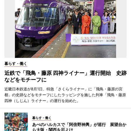
暮らす・働く
近鉄で「飛鳥・藤原 四神ライナー」運行開始 史跡
などをモチーフに
近畿日本鉄道が8月1日、特急「さくらライナー」に「飛鳥・藤原の宮
都」の史跡などをモチーフにしたラッピングを施した列車「飛鳥・藤原
四神（しじん）ライナー」の運行を始めた。
暮らす・働く
あべのハルカスで「阿倍野神輿」が巡行 展望台か
ら大阪・関西を厄よけ