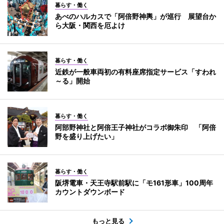
暮らす・働く
あべのハルカスで「阿倍野神輿」が巡行 展望台か
ら大阪・関西を厄よけ
暮らす・働く
近鉄が一般車両初の有料座席指定サービス「すわれ
～る」開始
暮らす・働く
阿部野神社と阿倍王子神社がコラボ御朱印 「阿倍
野を盛り上げたい」
暮らす・働く
阪堺電車・天王寺駅前駅に「モ161形車」100周年
カウントダウンボード
もっと見る