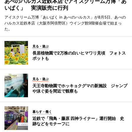
あべのハルカス近鉄本店でアイスクリーム万博「あ
いぱく」 実演販売に行列
アイスクリーム万博「あいぱく in あべのハルカス」が8月5日、あべの
ハルカス近鉄本店（大阪市阿倍野区）ウイング館9階催会場で始まっ
た。
見る・遊ぶ
長居植物園で2万株の白いヒマワリ見頃 フォトス
ポットも
見る・遊ぶ
天王寺動物園でホッキョクグマの新施設 ジャンプ
や泳ぐ姿を間近で観察も
暮らす・働く
近鉄で「飛鳥・藤原 四神ライナー」運行開始 史
跡などをモチーフに