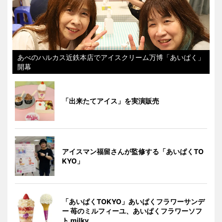
あべのハルカス近鉄本店でアイスクリーム万博「あいぱく」
開幕
「出来たてアイス」を実演販売
アイスマン福留さんが監修する「あいぱくTO
KYO」
「あいぱくTOKYO」あいぱくフラワーサンデ
ー 苺のミルフィーユ、あいぱくフラワーソフ
ト milky、