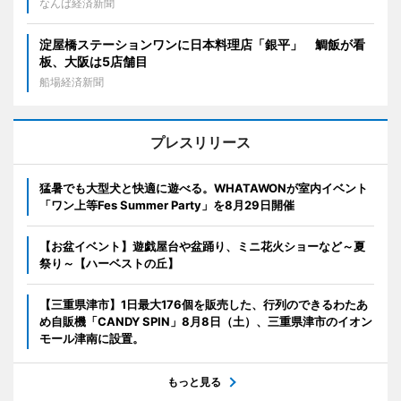
なんば経済新聞
淀屋橋ステーションワンに日本料理店「銀平」 鯛飯が看
板、大阪は5店舗目
船場経済新聞
プレスリリース
猛暑でも大型犬と快適に遊べる。WHATAWONが室内イベント
「ワン上等Fes Summer Party」を8月29日開催
【お盆イベント】遊戯屋台や盆踊り、ミニ花火ショーなど～夏
祭り～【ハーベストの丘】
【三重県津市】1日最大176個を販売した、行列のできるわたあ
め自販機「CANDY SPIN」8月8日（土）、三重県津市のイオン
モール津南に設置。
もっと見る