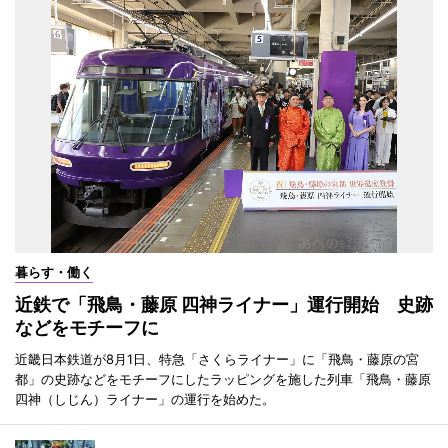
暮らす・働く
近鉄で「飛鳥・藤原 四神ライナー」運行開始 史跡
などをモチーフに
近畿日本鉄道が8月1日、特急「さくらライナー」に「飛鳥・藤原の宮
都」の史跡などをモチーフにしたラッピングを施した列車「飛鳥・藤原
四神（しじん）ライナー」の運行を始めた。