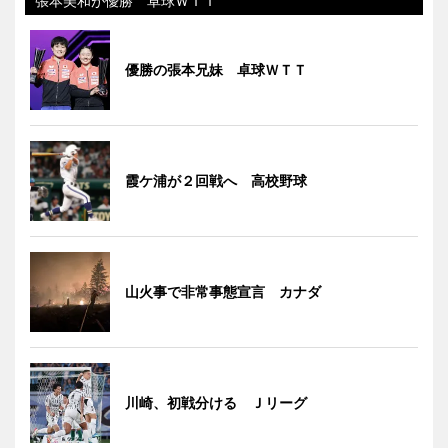
張本美和が優勝 卓球ＷＴＴ
優勝の張本兄妹 卓球ＷＴＴ
霞ケ浦が２回戦へ 高校野球
山火事で非常事態宣言 カナダ
川崎、初戦分ける Ｊリーグ