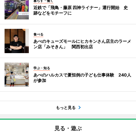
暮らす・働く
近鉄で「飛鳥・藤原 四神ライナー」運行開始 史
跡などをモチーフに
食べる
あべのキューズモールにヒカキンさん店主のラーメ
ン店「みそきん」 関西初出店
学ぶ・知る
あべのハルカスで夏恒例の子ども仕事体験 240人
が参加
もっと見る
見る・遊ぶ