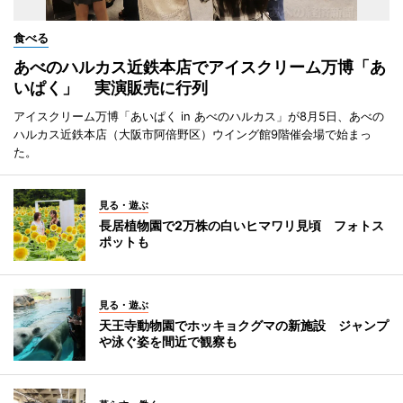
食べる
あべのハルカス近鉄本店でアイスクリーム万博「あ
いぱく」 実演販売に行列
アイスクリーム万博「あいぱく in あべのハルカス」が8月5日、あべの
ハルカス近鉄本店（大阪市阿倍野区）ウイング館9階催会場で始まっ
た。
見る・遊ぶ
長居植物園で2万株の白いヒマワリ見頃 フォトス
ポットも
見る・遊ぶ
天王寺動物園でホッキョクグマの新施設 ジャンプ
や泳ぐ姿を間近で観察も