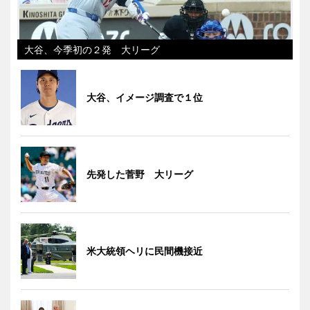
大谷、今季初の２発 大リーグ
大谷、イメージ調査で１位
先発した菅野 大リーグ
米大統領ヘリに民間機接近