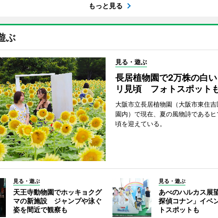
もっと見る
遊ぶ
見る・遊ぶ
長居植物園で2万株の白い
リ見頃 フォトスポット
大阪市立長居植物園（大阪市東住吉
園内）で現在、夏の風物詩であるヒ
頃を迎えている。
見る・遊ぶ
見る・遊ぶ
天王寺動物園でホッキョクグ
あべのハルカス展
マの新施設 ジャンプや泳ぐ
探偵コナン」イベ
姿を間近で観察も
トスポットも