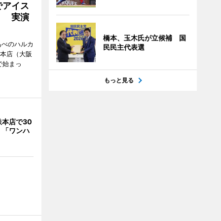
でアイス
」 実演
橋本、玉木氏が立候補 国
あべのハルカ
民民主代表選
鉄本店（大阪
で始まっ
もっと見る
本店で30
 「ワンハ