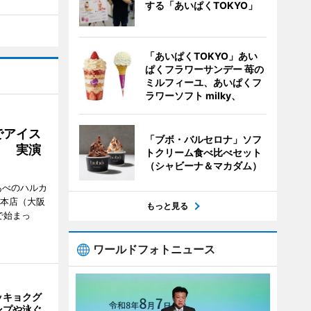
する「あいぱくTOKYO」
「あいぱくTOKYO」あい
ぱくフラワーサンデー 苺の
ミルフィーユ、あいぱくフ
ラワーソフト milky、
でアイス
「ブボ・バルセロナ」ソフ
」 実演
トクリーム食べ比べセット
（シャビーナ＆マカダム）
あべのハルカ
鉄本店（大阪
もっと見る
で始まっ
ワールドフォトニュース
ッキョクグ
ンプや泳ぐ