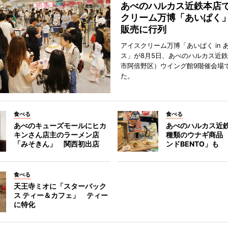
あべのハルカス近鉄本店
クリーム万博「あいぱく
販売に行列
アイスクリーム万博「あいぱく in 
ス」が8月5日、あべのハルカス近
市阿倍野区）ウイング館9階催会場
た。
食べる
食べる
あべのキューズモールにヒカ
あべのハルカス近鉄
キンさん店主のラーメン店
種類のウナギ商品
「みそきん」 関西初出店
ンドBENTO」も
食べる
天王寺ミオに「スターバック
ス ティー＆カフェ」 ティー
に特化