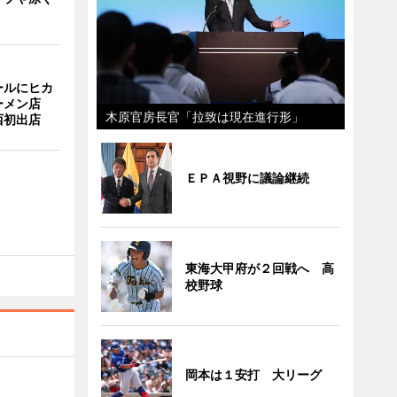
ールにヒカ
ーメン店
木原官房長官「拉致は現在進行形」
西初出店
ＥＰＡ視野に議論継続
東海大甲府が２回戦へ 高
校野球
岡本は１安打 大リーグ