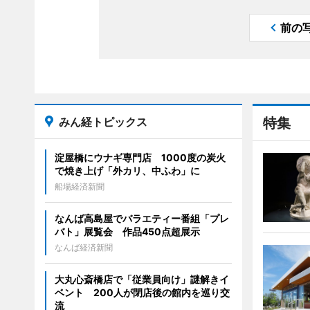
前の
みん経トピックス
特集
淀屋橋にウナギ専門店 1000度の炭火
で焼き上げ「外カリ、中ふわ」に
船場経済新聞
なんば高島屋でバラエティー番組「プレ
バト」展覧会 作品450点超展示
なんば経済新聞
大丸心斎橋店で「従業員向け」謎解きイ
ベント 200人が閉店後の館内を巡り交
流