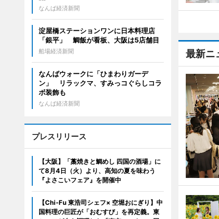
なんば経済新聞
淀屋橋ステーションワンに日本料理店
「銀平」 鯛飯が看板、大阪は5店舗目
船場経済新聞
最新ニ
なんばウォークに「ひまわりガーデ
ン」 リラックマ、すみっコぐらしコラ
ボ装飾も
なんば経済新聞
プレスリリース
【大阪】「藁焼きと鯛めし 四国の酒場」に
て8月4日（火）より、高知の夏を味わう
『よさこいフェア』を開催中
【Chi-Fu 東浩司シェフ× 空堀おにぎり】中
国料理の巨匠が「おむすび」を再定義。東