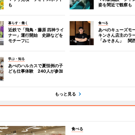
も
姿を間近で観察も
暮らす・働く
食べる
近鉄で「飛鳥・藤原 四神ライ
あべのキューズモ
ナー」運行開始 史跡などを
キンさん店主のラ
モチーフに
「みそきん」 関
学ぶ・知る
あべのハルカスで夏恒例の子
ども仕事体験 240人が参加
もっと見る
食べる