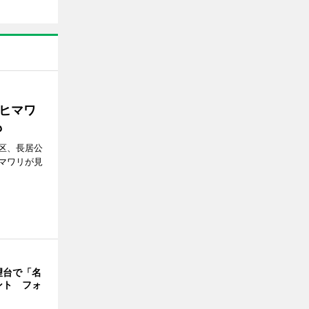
ヒマワ
も
区、長居公
マワリが見
望台で「名
ント フォ