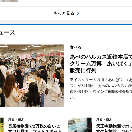
もっと見る
ュース
食べる
あべのハルカス近鉄本店
クリーム万博「あいぱく
販売に行列
アイスクリーム万博「あいぱく in 
ス」が8月5日、あべのハルカス近
市阿倍野区）ウイング館9階催会場
た。
見る・遊ぶ
見る・遊ぶ
長居植物園で2万株の白いヒ
天王寺動物園でホ
マワリ見頃 フォトスポット
マの新施設 ジャ