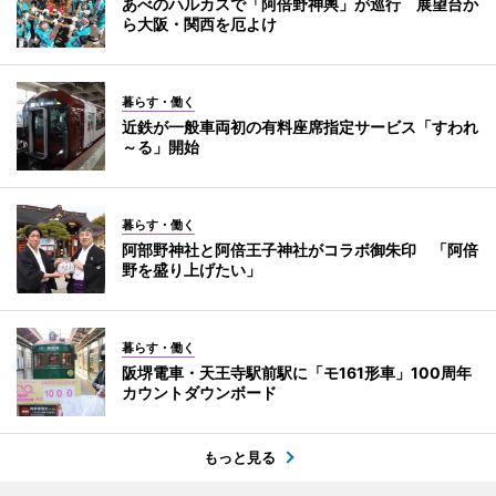
あべのハルカスで「阿倍野神輿」が巡行 展望台か
ら大阪・関西を厄よけ
暮らす・働く
近鉄が一般車両初の有料座席指定サービス「すわれ
～る」開始
暮らす・働く
阿部野神社と阿倍王子神社がコラボ御朱印 「阿倍
野を盛り上げたい」
暮らす・働く
阪堺電車・天王寺駅前駅に「モ161形車」100周年
カウントダウンボード
もっと見る