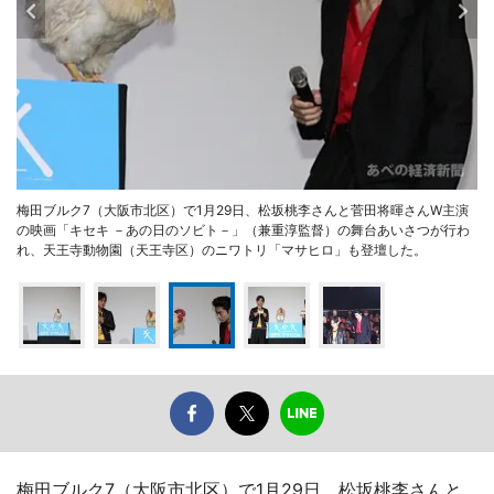
梅田ブルク7（大阪市北区）で1月29日、松坂桃李さんと菅田将暉さんW主演
の映画「キセキ －あの日のソビト－」（兼重淳監督）の舞台あいさつが行わ
れ、天王寺動物園（天王寺区）のニワトリ「マサヒロ」も登壇した。
梅田ブルク7（大阪市北区）で1月29日、松坂桃李さんと