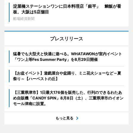
淀屋橋ステーションワンに日本料理店「銀平」 鯛飯が看
板、大阪は5店舗目
船場経済新聞
プレスリリース
猛暑でも大型犬と快適に遊べる。WHATAWONが室内イベント
「ワン上等Fes Summer Party」を8月29日開催
【お盆イベント】遊戯屋台や盆踊り、ミニ花火ショーなど～夏
祭り～【ハーベストの丘】
【三重県津市】1日最大176個を販売した、行列のできるわたあ
め自販機「CANDY SPIN」8月8日（土）、三重県津市のイオン
モール津南に設置。
もっと見る