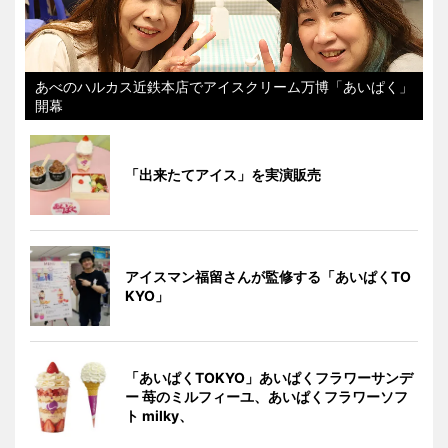
あべのハルカス近鉄本店でアイスクリーム万博「あいぱく」
開幕
「出来たてアイス」を実演販売
アイスマン福留さんが監修する「あいぱくTO
KYO」
「あいぱくTOKYO」あいぱくフラワーサンデ
ー 苺のミルフィーユ、あいぱくフラワーソフ
ト milky、