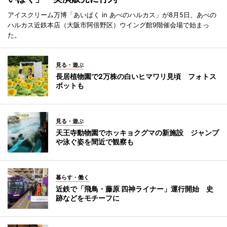
アイスクリーム万博「あいぱく in あべのハルカス」が8月5日、あべの
ハルカス近鉄本店（大阪市阿倍野区）ウイング館9階催会場で始まっ
た。
見る・遊ぶ
長居植物園で2万株の白いヒマワリ見頃 フォトス
ポットも
見る・遊ぶ
天王寺動物園でホッキョクグマの新施設 ジャンプ
や泳ぐ姿を間近で観察も
暮らす・働く
近鉄で「飛鳥・藤原 四神ライナー」運行開始 史
跡などをモチーフに