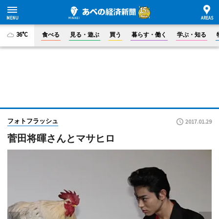
36°C
食べる
見る・遊ぶ
買う
暮らす・働く
学ぶ・知る
フォトフラッシュ
2017.01.29
菅田将暉さんとマサヒロ