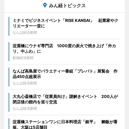
みん経トピックス
ミナミでビジネスイベント「RISE KANSAI」 起業家やク
リエーター一堂に
なんば経済新聞
淀屋橋にウナギ専門店 1000度の炭火で焼き上げ「外カ
リ、中ふわ」に
船場経済新聞
なんば高島屋でバラエティー番組「プレバト」展覧会 作
品450点超展示
なんば経済新聞
大丸心斎橋店で「従業員向け」謎解きイベント 200人が
閉店後の館内を巡り交流
なんば経済新聞
淀屋橋ステーションワンに日本料理店「銀平」 鯛飯が看
板、大阪は5店舗目