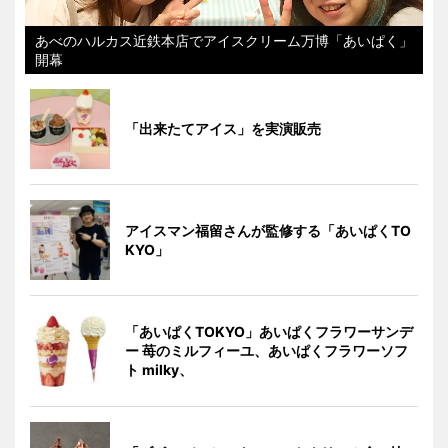
あべのハルカス近鉄本店でアイスクリーム万博「あいぱく」
開幕
「出来たてアイス」を実演販売
アイスマン福留さんが監修する「あいぱくTO
KYO」
「あいぱくTOKYO」あいぱくフラワーサンデ
ー 苺のミルフィーユ、あいぱくフラワーソフ
ト milky、