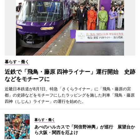
暮らす・働く
近鉄で「飛鳥・藤原 四神ライナー」運行開始 史跡
などをモチーフに
近畿日本鉄道が8月1日、特急「さくらライナー」に「飛鳥・藤原の宮
都」の史跡などをモチーフにしたラッピングを施した列車「飛鳥・藤原
四神（しじん）ライナー」の運行を始めた。
暮らす・働く
あべのハルカスで「阿倍野神輿」が巡行 展望台か
ら大阪・関西を厄よけ