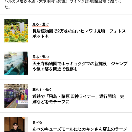
ハルカス近鉄本店（大阪市阿倍野区）ウイング館9階催会場で始まっ
た。
見る・遊ぶ
長居植物園で2万株の白いヒマワリ見頃 フォトス
ポットも
見る・遊ぶ
天王寺動物園でホッキョクグマの新施設 ジャンプ
や泳ぐ姿を間近で観察も
暮らす・働く
近鉄で「飛鳥・藤原 四神ライナー」運行開始 史
跡などをモチーフに
食べる
あべのキューズモールにヒカキンさん店主のラーメ