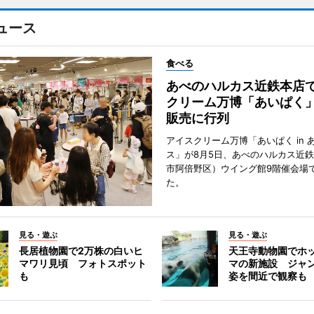
ュース
食べる
あべのハルカス近鉄本店
クリーム万博「あいぱく
販売に行列
アイスクリーム万博「あいぱく in 
ス」が8月5日、あべのハルカス近
市阿倍野区）ウイング館9階催会場
た。
見る・遊ぶ
見る・遊ぶ
長居植物園で2万株の白いヒ
天王寺動物園でホ
マワリ見頃 フォトスポット
マの新施設 ジャ
も
姿を間近で観察も