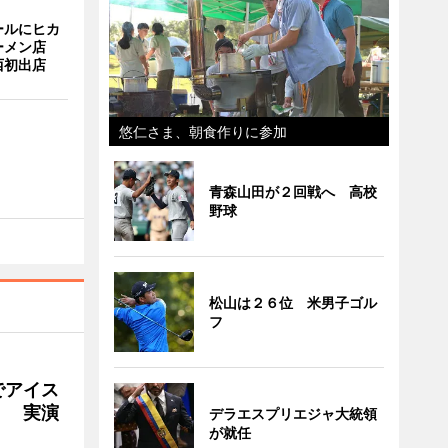
ールにヒカ
ーメン店
西初出店
悠仁さま、朝食作りに参加
青森山田が２回戦へ 高校
野球
松山は２６位 米男子ゴル
フ
でアイス
」 実演
デラエスプリエジャ大統領
が就任