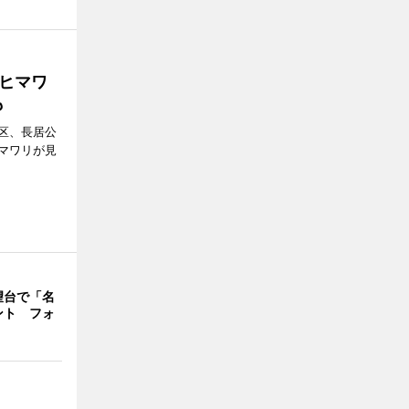
ヒマワ
も
区、長居公
マワリが見
望台で「名
ント フォ