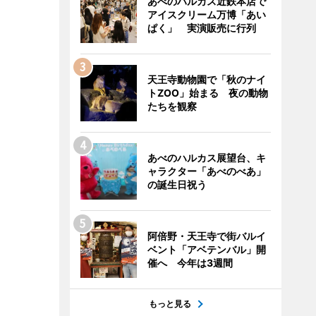
あべのハルカス近鉄本店で
アイスクリーム万博「あい
ぱく」 実演販売に行列
天王寺動物園で「秋のナイ
トZOO」始まる 夜の動物
たちを観察
あべのハルカス展望台、キ
ャラクター「あべのべあ」
の誕生日祝う
阿倍野・天王寺で街バルイ
ベント「アベテンバル」開
催へ 今年は3週間
もっと見る