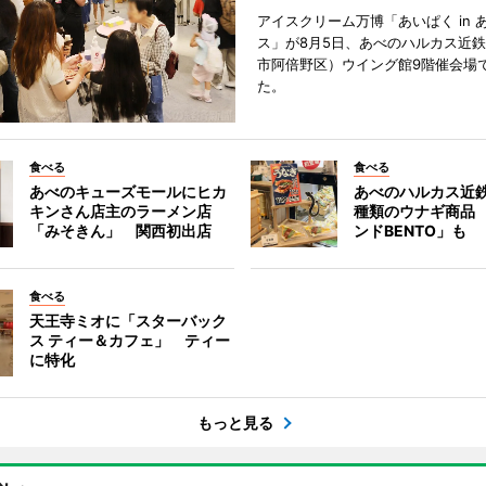
アイスクリーム万博「あいぱく in 
ス」が8月5日、あべのハルカス近
市阿倍野区）ウイング館9階催会場
た。
食べる
食べる
あべのキューズモールにヒカ
あべのハルカス近鉄
キンさん店主のラーメン店
種類のウナギ商品
「みそきん」 関西初出店
ンドBENTO」も
食べる
天王寺ミオに「スターバック
ス ティー＆カフェ」 ティー
に特化
もっと見る