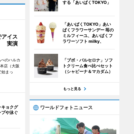
する「あいぱくTOKYO」
「あいぱくTOKYO」あい
ぱくフラワーサンデー 苺の
ミルフィーユ、あいぱくフ
でアイス
ラワーソフト milky、
」 実演
あべのハルカ
「ブボ・バルセロナ」ソフ
トクリーム食べ比べセット
鉄本店（大阪
（シャビーナ＆マカダム）
で始まっ
もっと見る
ッキョクグ
ワールドフォトニュース
ンプや泳ぐ