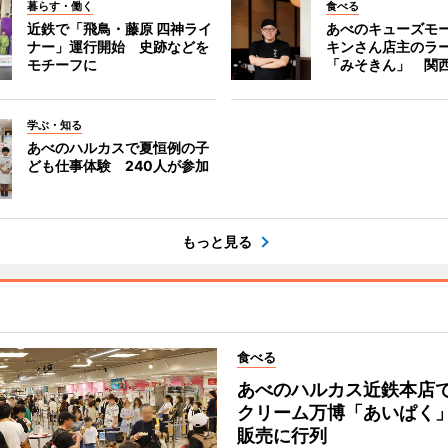
暮らす・働く
食べる
近鉄で「飛鳥・藤原 四神ライ
あべのキューズモ
ナー」運行開始 史跡などを
キンさん店主のラ
モチーフに
「みそきん」 関
学ぶ・知る
あべのハルカスで夏恒例の子
ども仕事体験 240人が参加
もっと見る
食べる
あべのハルカス近鉄本店
クリーム万博「あいぱく
販売に行列