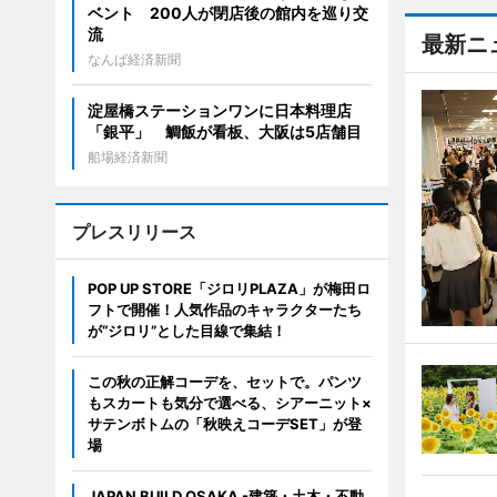
ベント 200人が閉店後の館内を巡り交
流
最新ニ
なんば経済新聞
淀屋橋ステーションワンに日本料理店
「銀平」 鯛飯が看板、大阪は5店舗目
船場経済新聞
プレスリリース
POP UP STORE「ジロリPLAZA」が梅田ロ
フトで開催！人気作品のキャラクターたち
が“ジロリ”とした目線で集結！
この秋の正解コーデを、セットで。パンツ
もスカートも気分で選べる、シアーニット×
サテンボトムの「秋映えコーデSET」が登
場
JAPAN BUILD OSAKA -建築・土木・不動