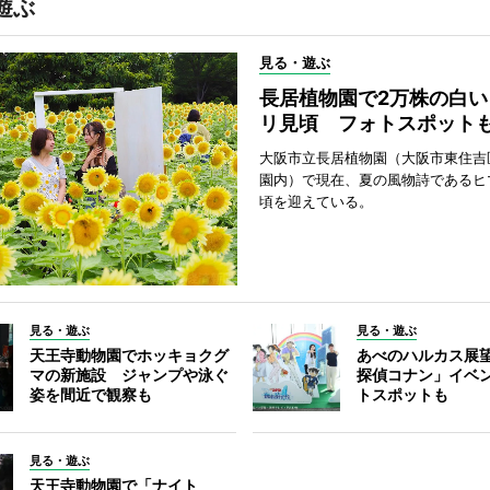
遊ぶ
見る・遊ぶ
長居植物園で2万株の白い
リ見頃 フォトスポット
大阪市立長居植物園（大阪市東住吉
園内）で現在、夏の風物詩であるヒ
頃を迎えている。
見る・遊ぶ
見る・遊ぶ
天王寺動物園でホッキョクグ
あべのハルカス展
マの新施設 ジャンプや泳ぐ
探偵コナン」イベ
姿を間近で観察も
トスポットも
見る・遊ぶ
天王寺動物園で「ナイト