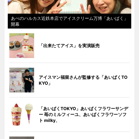
あべのハルカス近鉄本店でアイスクリーム万博「あいぱく」
開幕
「出来たてアイス」を実演販売
アイスマン福留さんが監修する「あいぱくTO
KYO」
「あいぱくTOKYO」あいぱくフラワーサンデ
ー 苺のミルフィーユ、あいぱくフラワーソフ
ト milky、