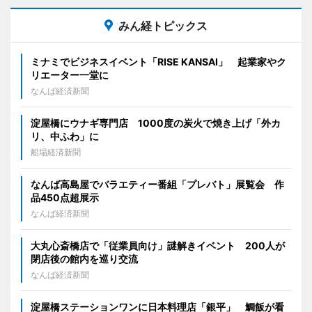
みん経トピックス
ミナミでビジネスイベント「RISE KANSAI」 起業家やク
リエーター一堂に
なんば経済新聞
淀屋橋にウナギ専門店 1000度の炭火で焼き上げ「外カ
リ、中ふわ」に
船場経済新聞
なんば高島屋でバラエティー番組「プレバト」展覧会 作
品450点超展示
なんば経済新聞
大丸心斎橋店で「従業員向け」謎解きイベント 200人が
閉店後の館内を巡り交流
なんば経済新聞
淀屋橋ステーションワンに日本料理店「銀平」 鯛飯が看