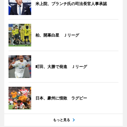
米上院、ブランチ氏の司法長官人事承認
柏、開幕白星 Ｊリーグ
町田、大勝で発進 Ｊリーグ
日本、豪州に惜敗 ラグビー
もっと見る