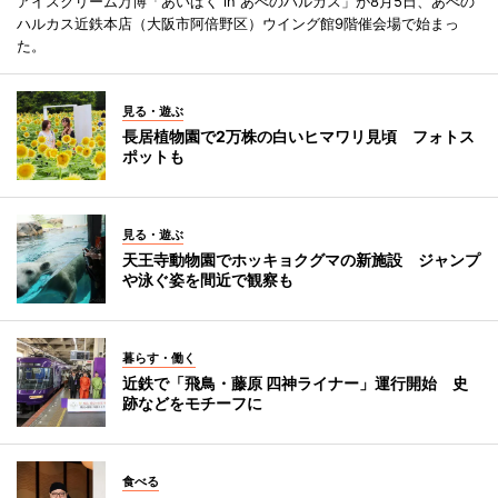
アイスクリーム万博「あいぱく in あべのハルカス」が8月5日、あべの
ハルカス近鉄本店（大阪市阿倍野区）ウイング館9階催会場で始まっ
た。
見る・遊ぶ
長居植物園で2万株の白いヒマワリ見頃 フォトス
ポットも
見る・遊ぶ
天王寺動物園でホッキョクグマの新施設 ジャンプ
や泳ぐ姿を間近で観察も
暮らす・働く
近鉄で「飛鳥・藤原 四神ライナー」運行開始 史
跡などをモチーフに
食べる