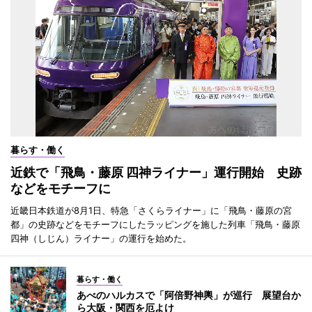
暮らす・働く
近鉄で「飛鳥・藤原 四神ライナー」運行開始 史跡
などをモチーフに
近畿日本鉄道が8月1日、特急「さくらライナー」に「飛鳥・藤原の宮
都」の史跡などをモチーフにしたラッピングを施した列車「飛鳥・藤原
四神（しじん）ライナー」の運行を始めた。
暮らす・働く
あべのハルカスで「阿倍野神輿」が巡行 展望台か
ら大阪・関西を厄よけ