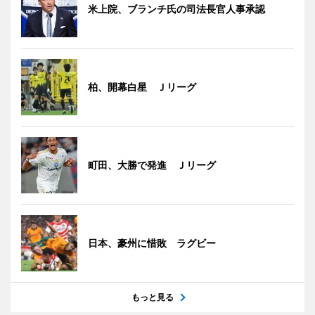
米上院、ブランチ氏の司法長官人事承認
柏、開幕白星 Ｊリーグ
町田、大勝で発進 Ｊリーグ
日本、豪州に惜敗 ラグビー
もっと見る