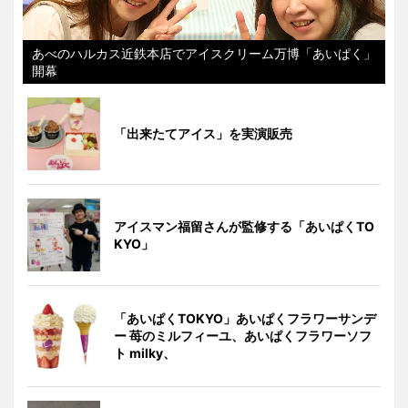
あべのハルカス近鉄本店でアイスクリーム万博「あいぱく」
開幕
「出来たてアイス」を実演販売
アイスマン福留さんが監修する「あいぱくTO
KYO」
「あいぱくTOKYO」あいぱくフラワーサンデ
ー 苺のミルフィーユ、あいぱくフラワーソフ
ト milky、