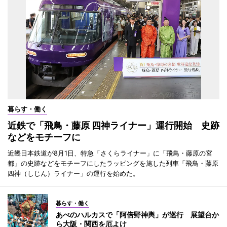
暮らす・働く
近鉄で「飛鳥・藤原 四神ライナー」運行開始 史跡
などをモチーフに
近畿日本鉄道が8月1日、特急「さくらライナー」に「飛鳥・藤原の宮
都」の史跡などをモチーフにしたラッピングを施した列車「飛鳥・藤原
四神（しじん）ライナー」の運行を始めた。
暮らす・働く
あべのハルカスで「阿倍野神輿」が巡行 展望台か
ら大阪・関西を厄よけ