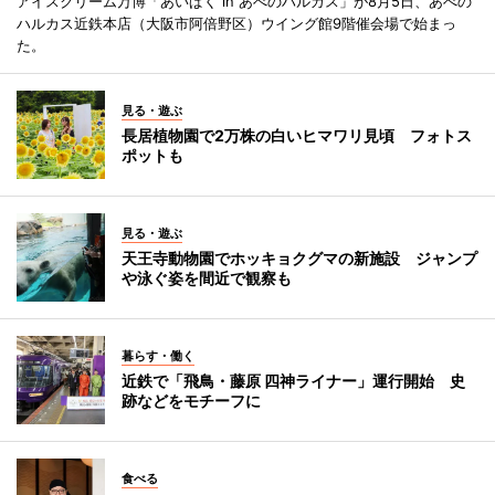
アイスクリーム万博「あいぱく in あべのハルカス」が8月5日、あべの
ハルカス近鉄本店（大阪市阿倍野区）ウイング館9階催会場で始まっ
た。
見る・遊ぶ
長居植物園で2万株の白いヒマワリ見頃 フォトス
ポットも
見る・遊ぶ
天王寺動物園でホッキョクグマの新施設 ジャンプ
や泳ぐ姿を間近で観察も
暮らす・働く
近鉄で「飛鳥・藤原 四神ライナー」運行開始 史
跡などをモチーフに
食べる