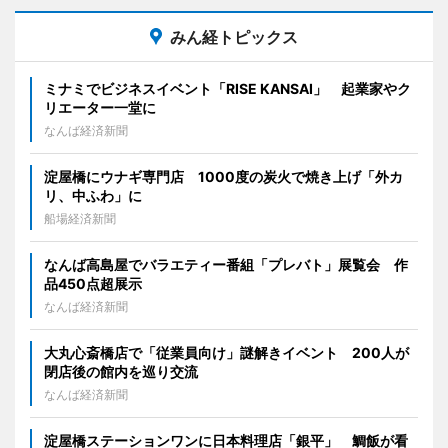
みん経トピックス
ミナミでビジネスイベント「RISE KANSAI」 起業家やク
リエーター一堂に
なんば経済新聞
淀屋橋にウナギ専門店 1000度の炭火で焼き上げ「外カ
リ、中ふわ」に
船場経済新聞
なんば高島屋でバラエティー番組「プレバト」展覧会 作
品450点超展示
なんば経済新聞
大丸心斎橋店で「従業員向け」謎解きイベント 200人が
閉店後の館内を巡り交流
なんば経済新聞
淀屋橋ステーションワンに日本料理店「銀平」 鯛飯が看