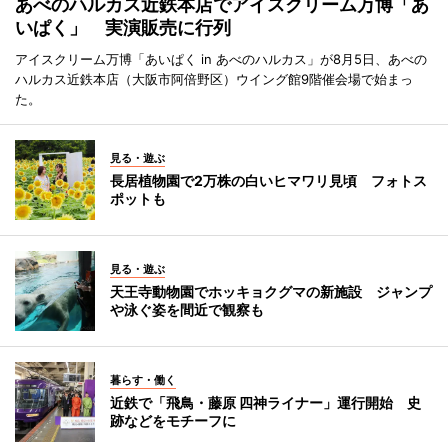
あべのハルカス近鉄本店でアイスクリーム万博「あ
いぱく」 実演販売に行列
アイスクリーム万博「あいぱく in あべのハルカス」が8月5日、あべの
ハルカス近鉄本店（大阪市阿倍野区）ウイング館9階催会場で始まっ
た。
見る・遊ぶ
長居植物園で2万株の白いヒマワリ見頃 フォトス
ポットも
見る・遊ぶ
天王寺動物園でホッキョクグマの新施設 ジャンプ
や泳ぐ姿を間近で観察も
暮らす・働く
近鉄で「飛鳥・藤原 四神ライナー」運行開始 史
跡などをモチーフに