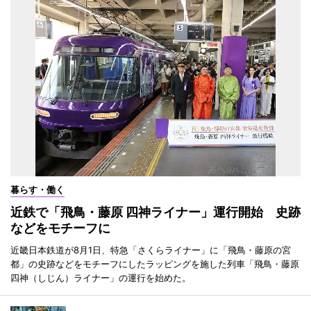
暮らす・働く
近鉄で「飛鳥・藤原 四神ライナー」運行開始 史跡
などをモチーフに
近畿日本鉄道が8月1日、特急「さくらライナー」に「飛鳥・藤原の宮
都」の史跡などをモチーフにしたラッピングを施した列車「飛鳥・藤原
四神（しじん）ライナー」の運行を始めた。