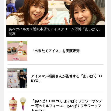
あべのハルカス近鉄本店でアイスクリーム万博「あいぱく」
開幕
「出来たてアイス」を実演販売
アイスマン福留さんが監修する「あいぱくTO
KYO」
「あいぱくTOKYO」あいぱくフラワーサンデ
ー 苺のミルフィーユ、あいぱくフラワーソフ
ト milky、