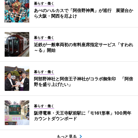
暮らす・働く
あべのハルカスで「阿倍野神輿」が巡行 展望台か
ら大阪・関西を厄よけ
暮らす・働く
近鉄が一般車両初の有料座席指定サービス「すわれ
～る」開始
暮らす・働く
阿部野神社と阿倍王子神社がコラボ御朱印 「阿倍
野を盛り上げたい」
暮らす・働く
阪堺電車・天王寺駅前駅に「モ161形車」100周年
カウントダウンボード
もっと見る