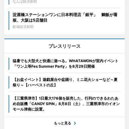
なんば経済新聞
淀屋橋ステーションワンに日本料理店「銀平」 鯛飯が看
板、大阪は5店舗目
船場経済新聞
プレスリリース
猛暑でも大型犬と快適に遊べる。WHATAWONが室内イベント
「ワン上等Fes Summer Party」を8月29日開催
【お盆イベント】遊戯屋台や盆踊り、ミニ花火ショーなど～夏
祭り～【ハーベストの丘】
【三重県津市】1日最大176個を販売した、行列のできるわたあ
め自販機「CANDY SPIN」8月8日（土）、三重県津市のイオン
モール津南に設置。
もっと見る