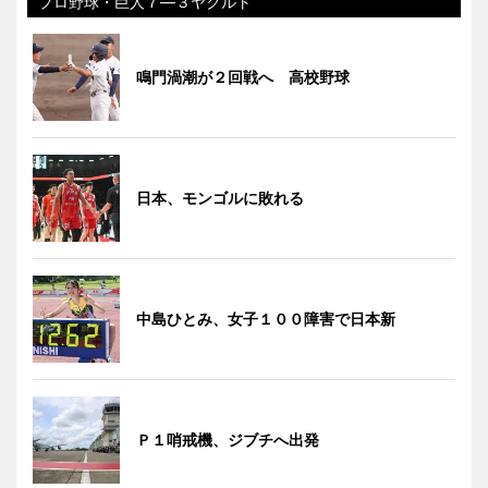
プロ野球・巨人７―３ヤクルト
鳴門渦潮が２回戦へ 高校野球
日本、モンゴルに敗れる
中島ひとみ、女子１００障害で日本新
Ｐ１哨戒機、ジブチへ出発