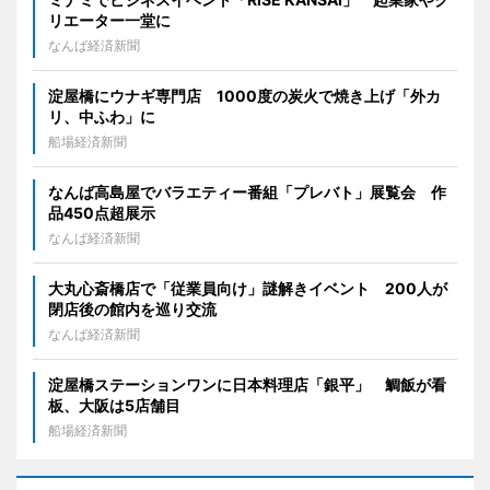
リエーター一堂に
なんば経済新聞
淀屋橋にウナギ専門店 1000度の炭火で焼き上げ「外カ
リ、中ふわ」に
船場経済新聞
なんば高島屋でバラエティー番組「プレバト」展覧会 作
品450点超展示
なんば経済新聞
大丸心斎橋店で「従業員向け」謎解きイベント 200人が
閉店後の館内を巡り交流
なんば経済新聞
淀屋橋ステーションワンに日本料理店「銀平」 鯛飯が看
板、大阪は5店舗目
船場経済新聞