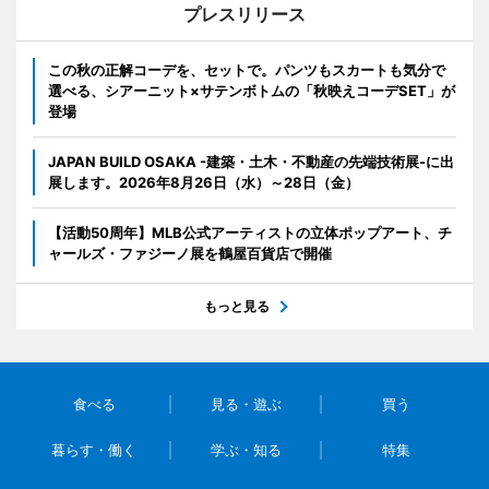
プレスリリース
この秋の正解コーデを、セットで。パンツもスカートも気分で
選べる、シアーニット×サテンボトムの「秋映えコーデSET」が
登場
JAPAN BUILD OSAKA -建築・土木・不動産の先端技術展-に出
展します。2026年8月26日（水）～28日（金）
【活動50周年】MLB公式アーティストの立体ポップアート、チ
ャールズ・ファジーノ展を鶴屋百貨店で開催
もっと見る
食べる
見る・遊ぶ
買う
暮らす・働く
学ぶ・知る
特集