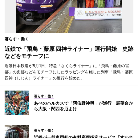
暮らす・働く
近鉄で「飛鳥・藤原 四神ライナー」運行開始 史跡
などをモチーフに
近畿日本鉄道が8月1日、特急「さくらライナー」に「飛鳥・藤原の宮
都」の史跡などをモチーフにしたラッピングを施した列車「飛鳥・藤原
四神（しじん）ライナー」の運行を始めた。
暮らす・働く
あべのハルカスで「阿倍野神輿」が巡行 展望台か
ら大阪・関西を厄よけ
暮らす・働く
近鉄が一般車両初の有料座席指定サービス「すわれ