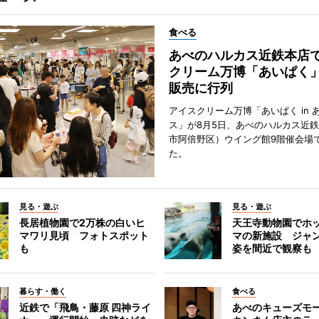
食べる
あべのハルカス近鉄本店
クリーム万博「あいぱく
販売に行列
アイスクリーム万博「あいぱく in 
ス」が8月5日、あべのハルカス近
市阿倍野区）ウイング館9階催会場
た。
見る・遊ぶ
見る・遊ぶ
長居植物園で2万株の白いヒ
天王寺動物園でホ
マワリ見頃 フォトスポット
マの新施設 ジャ
も
姿を間近で観察も
暮らす・働く
食べる
近鉄で「飛鳥・藤原 四神ライ
あべのキューズモ