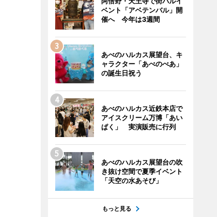
阿倍野・天王寺で街バルイ
ベント「アベテンバル」開
催へ 今年は3週間
あべのハルカス展望台、キ
ャラクター「あべのべあ」
の誕生日祝う
あべのハルカス近鉄本店で
アイスクリーム万博「あい
ぱく」 実演販売に行列
あべのハルカス展望台の吹
き抜け空間で夏季イベント
「天空の水あそび」
もっと見る