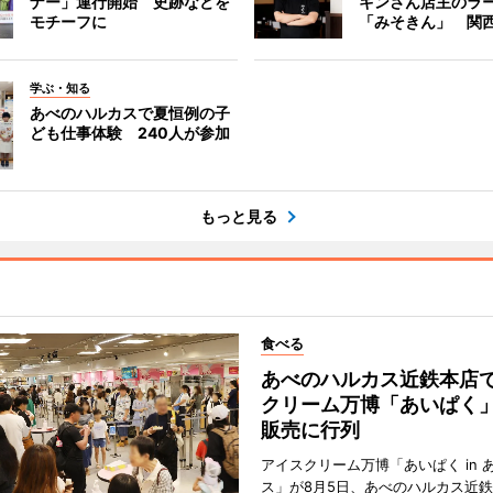
ナー」運行開始 史跡などを
キンさん店主のラ
モチーフに
「みそきん」 関
学ぶ・知る
あべのハルカスで夏恒例の子
ども仕事体験 240人が参加
もっと見る
食べる
あべのハルカス近鉄本店
クリーム万博「あいぱく
販売に行列
アイスクリーム万博「あいぱく in 
ス」が8月5日、あべのハルカス近