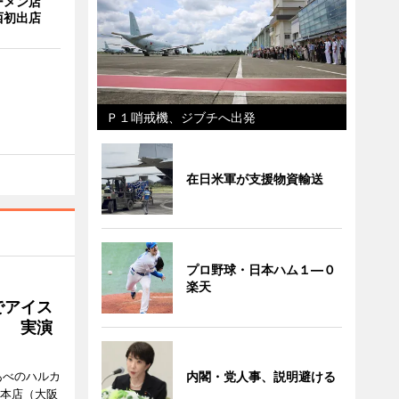
ーメン店
西初出店
Ｐ１哨戒機、ジブチへ出発
在日米軍が支援物資輸送
プロ野球・日本ハム１―０
楽天
でアイス
」 実演
あべのハルカ
内閣・党人事、説明避ける
鉄本店（大阪