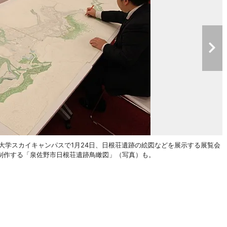
大学スカイキャンパスで1月24日、日根荘遺跡の絵図などを展示する展覧会
制作する「泉佐野市日根荘遺跡鳥瞰図」（写真）も。