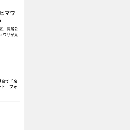
ヒマワ
も
区、長居公
マワリが見
望台で「名
ント フォ