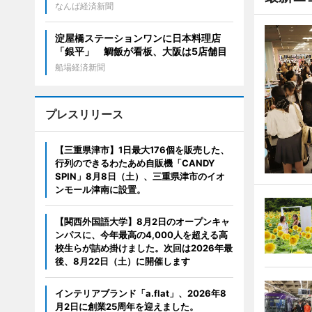
なんば経済新聞
淀屋橋ステーションワンに日本料理店
「銀平」 鯛飯が看板、大阪は5店舗目
船場経済新聞
プレスリリース
【三重県津市】1日最大176個を販売した、
行列のできるわたあめ自販機「CANDY
SPIN」8月8日（土）、三重県津市のイオ
ンモール津南に設置。
【関西外国語大学】8月2日のオープンキャ
ンパスに、今年最高の4,000人を超える高
校生らが詰め掛けました。次回は2026年最
後、8月22日（土）に開催します
インテリアブランド「a.flat」、2026年8
月2日に創業25周年を迎えました。