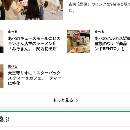
市阿倍野区）ウイング館9階催会場
た。
食べる
食べる
あべのキューズモールにヒカ
あべのハルカス近鉄
キンさん店主のラーメン店
種類のウナギ商品
「みそきん」 関西初出店
ンドBENTO」も
食べる
天王寺ミオに「スターバック
ス ティー＆カフェ」 ティー
に特化
もっと見る
遊ぶ