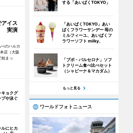
する「あいぱくTOKYO」
でアイス
「あいぱくTOKYO」あい
」 実演
ぱくフラワーサンデー 苺の
ミルフィーユ、あいぱくフ
ラワーソフト milky、
あべのハルカ
鉄本店（大阪
で始まっ
「ブボ・バルセロナ」ソフ
トクリーム食べ比べセット
（シャビーナ＆マカダム）
もっと見る
ッキョクグ
ンプや泳ぐ
ワールドフォトニュース
ールにヒカ