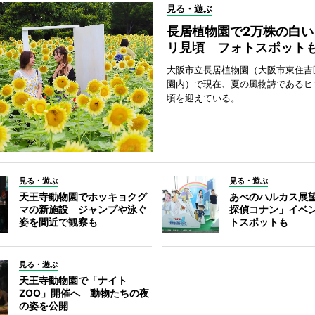
見る・遊ぶ
長居植物園で2万株の白い
リ見頃 フォトスポット
大阪市立長居植物園（大阪市東住吉
園内）で現在、夏の風物詩であるヒ
頃を迎えている。
見る・遊ぶ
見る・遊ぶ
天王寺動物園でホッキョクグ
あべのハルカス展
マの新施設 ジャンプや泳ぐ
探偵コナン」イベ
姿を間近で観察も
トスポットも
見る・遊ぶ
天王寺動物園で「ナイト
ZOO」開催へ 動物たちの夜
の姿を公開