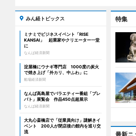
みん経トピックス
特集
ミナミでビジネスイベント「RISE
KANSAI」 起業家やクリエーター一堂
に
なんば経済新聞
淀屋橋にウナギ専門店 1000度の炭火
で焼き上げ「外カリ、中ふわ」に
船場経済新聞
なんば高島屋でバラエティー番組「プレ
バト」展覧会 作品450点超展示
なんば経済新聞
大丸心斎橋店で「従業員向け」謎解きイ
ベント 200人が閉店後の館内を巡り交
流
最新ニ