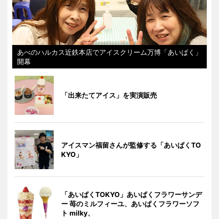
あべのハルカス近鉄本店でアイスクリーム万博「あいぱく」
開幕
「出来たてアイス」を実演販売
アイスマン福留さんが監修する「あいぱくTO
KYO」
「あいぱくTOKYO」あいぱくフラワーサンデ
ー 苺のミルフィーユ、あいぱくフラワーソフ
ト milky、