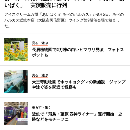
いぱく」 実演販売に行列
アイスクリーム万博「あいぱく in あべのハルカス」が8月5日、あべの
ハルカス近鉄本店（大阪市阿倍野区）ウイング館9階催会場で始まっ
た。
見る・遊ぶ
長居植物園で2万株の白いヒマワリ見頃 フォトス
ポットも
見る・遊ぶ
天王寺動物園でホッキョクグマの新施設 ジャンプ
や泳ぐ姿を間近で観察も
暮らす・働く
近鉄で「飛鳥・藤原 四神ライナー」運行開始 史
跡などをモチーフに