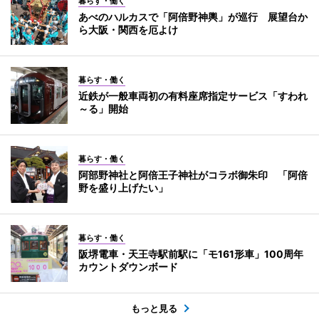
暮らす・働く
あべのハルカスで「阿倍野神輿」が巡行 展望台か
ら大阪・関西を厄よけ
暮らす・働く
近鉄が一般車両初の有料座席指定サービス「すわれ
～る」開始
暮らす・働く
阿部野神社と阿倍王子神社がコラボ御朱印 「阿倍
野を盛り上げたい」
暮らす・働く
阪堺電車・天王寺駅前駅に「モ161形車」100周年
カウントダウンボード
もっと見る