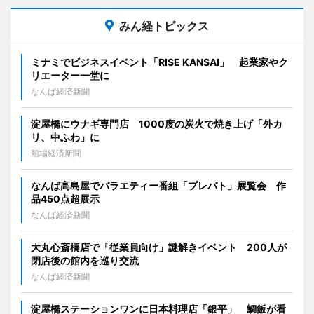
みん経トピックス
ミナミでビジネスイベント「RISE KANSAI」 起業家やク
リエーター一堂に
なんば経済新聞
淀屋橋にウナギ専門店 1000度の炭火で焼き上げ「外カ
リ、中ふわ」に
船場経済新聞
なんば高島屋でバラエティー番組「プレバト」展覧会 作
品450点超展示
なんば経済新聞
大丸心斎橋店で「従業員向け」謎解きイベント 200人が
閉店後の館内を巡り交流
なんば経済新聞
淀屋橋ステーションワンに日本料理店「銀平」 鯛飯が看