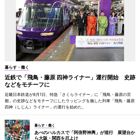
暮らす・働く
近鉄で「飛鳥・藤原 四神ライナー」運行開始 史跡
などをモチーフに
近畿日本鉄道が8月1日、特急「さくらライナー」に「飛鳥・藤原の宮
都」の史跡などをモチーフにしたラッピングを施した列車「飛鳥・藤原
四神（しじん）ライナー」の運行を始めた。
暮らす・働く
あべのハルカスで「阿倍野神輿」が巡行 展望台か
ら大阪・関西を厄よけ