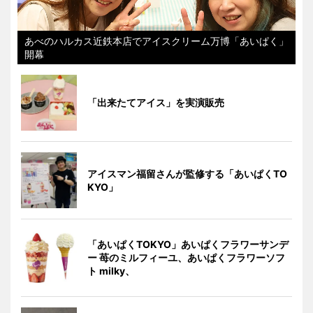
あべのハルカス近鉄本店でアイスクリーム万博「あいぱく」
開幕
「出来たてアイス」を実演販売
アイスマン福留さんが監修する「あいぱくTO
KYO」
「あいぱくTOKYO」あいぱくフラワーサンデ
ー 苺のミルフィーユ、あいぱくフラワーソフ
ト milky、