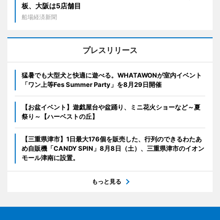
板、大阪は5店舗目
船場経済新聞
プレスリリース
猛暑でも大型犬と快適に遊べる。WHATAWONが室内イベント
「ワン上等Fes Summer Party」を8月29日開催
【お盆イベント】遊戯屋台や盆踊り、ミニ花火ショーなど～夏
祭り～【ハーベストの丘】
【三重県津市】1日最大176個を販売した、行列のできるわたあ
め自販機「CANDY SPIN」8月8日（土）、三重県津市のイオン
モール津南に設置。
もっと見る