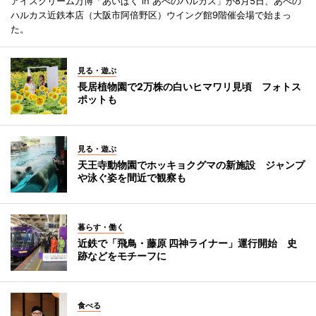
アイスクリーム万博「あいぱく in あべのハルカス」が8月5日、あべの
ハルカス近鉄本店（大阪市阿倍野区）ウイング館9階催会場で始まっ
た。
見る・遊ぶ
長居植物園で2万株の白いヒマワリ見頃 フォトス
ポットも
見る・遊ぶ
天王寺動物園でホッキョクグマの新施設 ジャンプ
や泳ぐ姿を間近で観察も
暮らす・働く
近鉄で「飛鳥・藤原 四神ライナー」運行開始 史
跡などをモチーフに
食べる