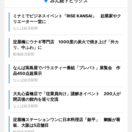
みん経トピックス
ミナミでビジネスイベント「RISE KANSAI」 起業家やク
リエーター一堂に
なんば経済新聞
淀屋橋にウナギ専門店 1000度の炭火で焼き上げ「外カ
リ、中ふわ」に
船場経済新聞
なんば高島屋でバラエティー番組「プレバト」展覧会 作
品450点超展示
なんば経済新聞
大丸心斎橋店で「従業員向け」謎解きイベント 200人が
閉店後の館内を巡り交流
なんば経済新聞
淀屋橋ステーションワンに日本料理店「銀平」 鯛飯が看
板、大阪は5店舗目
船場経済新聞