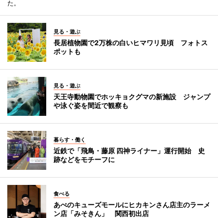
た。
見る・遊ぶ
長居植物園で2万株の白いヒマワリ見頃 フォトス
ポットも
見る・遊ぶ
天王寺動物園でホッキョクグマの新施設 ジャンプ
や泳ぐ姿を間近で観察も
暮らす・働く
近鉄で「飛鳥・藤原 四神ライナー」運行開始 史
跡などをモチーフに
食べる
あべのキューズモールにヒカキンさん店主のラーメ
ン店「みそきん」 関西初出店