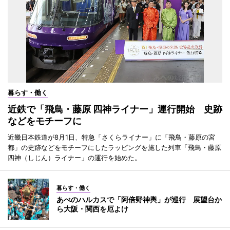
暮らす・働く
近鉄で「飛鳥・藤原 四神ライナー」運行開始 史跡
などをモチーフに
近畿日本鉄道が8月1日、特急「さくらライナー」に「飛鳥・藤原の宮
都」の史跡などをモチーフにしたラッピングを施した列車「飛鳥・藤原
四神（しじん）ライナー」の運行を始めた。
暮らす・働く
あべのハルカスで「阿倍野神輿」が巡行 展望台か
ら大阪・関西を厄よけ