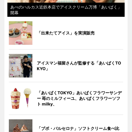
あべのハルカス近鉄本店でアイスクリーム万博「あいぱく」
開幕
「出来たてアイス」を実演販売
アイスマン福留さんが監修する「あいぱくTO
KYO」
「あいぱくTOKYO」あいぱくフラワーサンデ
ー 苺のミルフィーユ、あいぱくフラワーソフ
ト milky、
「ブボ・バルセロナ」ソフトクリーム食べ比