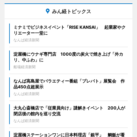
みん経トピックス
ミナミでビジネスイベント「RISE KANSAI」 起業家やク
リエーター一堂に
なんば経済新聞
淀屋橋にウナギ専門店 1000度の炭火で焼き上げ「外カ
リ、中ふわ」に
船場経済新聞
なんば高島屋でバラエティー番組「プレバト」展覧会 作
品450点超展示
なんば経済新聞
大丸心斎橋店で「従業員向け」謎解きイベント 200人が
閉店後の館内を巡り交流
なんば経済新聞
淀屋橋ステーションワンに日本料理店「銀平」 鯛飯が看