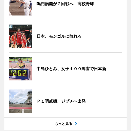
鳴門渦潮が２回戦へ 高校野球
日本、モンゴルに敗れる
中島ひとみ、女子１００障害で日本新
Ｐ１哨戒機、ジブチへ出発
もっと見る