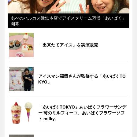
あべのハルカス近鉄本店でアイスクリーム万博「あいぱく」
開幕
「出来たてアイス」を実演販売
アイスマン福留さんが監修する「あいぱくTO
KYO」
「あいぱくTOKYO」あいぱくフラワーサンデ
ー 苺のミルフィーユ、あいぱくフラワーソフ
ト milky、