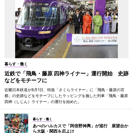
暮らす・働く
近鉄で「飛鳥・藤原 四神ライナー」運行開始 史跡
などをモチーフに
近畿日本鉄道が8月1日、特急「さくらライナー」に「飛鳥・藤原の宮
都」の史跡などをモチーフにしたラッピングを施した列車「飛鳥・藤原
四神（しじん）ライナー」の運行を始めた。
暮らす・働く
あべのハルカスで「阿倍野神輿」が巡行 展望台か
ら大阪・関西を厄よけ