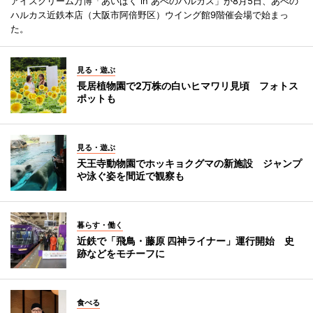
アイスクリーム万博「あいぱく in あべのハルカス」が8月5日、あべの
ハルカス近鉄本店（大阪市阿倍野区）ウイング館9階催会場で始まっ
た。
見る・遊ぶ
長居植物園で2万株の白いヒマワリ見頃 フォトス
ポットも
見る・遊ぶ
天王寺動物園でホッキョクグマの新施設 ジャンプ
や泳ぐ姿を間近で観察も
暮らす・働く
近鉄で「飛鳥・藤原 四神ライナー」運行開始 史
跡などをモチーフに
食べる