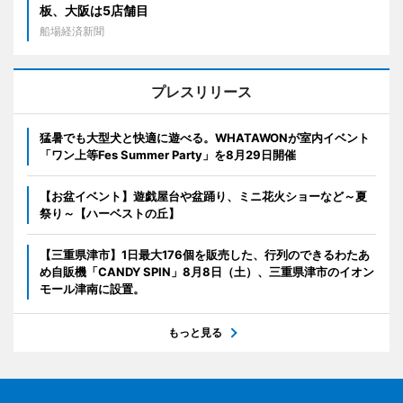
板、大阪は5店舗目
船場経済新聞
プレスリリース
猛暑でも大型犬と快適に遊べる。WHATAWONが室内イベント
「ワン上等Fes Summer Party」を8月29日開催
【お盆イベント】遊戯屋台や盆踊り、ミニ花火ショーなど～夏
祭り～【ハーベストの丘】
【三重県津市】1日最大176個を販売した、行列のできるわたあ
め自販機「CANDY SPIN」8月8日（土）、三重県津市のイオン
モール津南に設置。
もっと見る