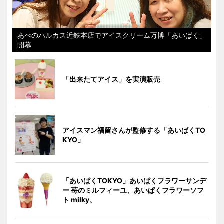
あべのハルカス近鉄本店でアイスクリーム万博「あいぱく」
開幕
「出来たてアイス」を実演販売
アイスマン福留さんが監修する「あいぱくTO
KYO」
「あいぱくTOKYO」あいぱくフラワーサンデ
ー 苺のミルフィーユ、あいぱくフラワーソフ
ト milky、