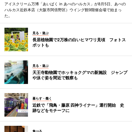
アイスクリーム万博「あいぱく in あべのハルカス」が8月5日、あべの
ハルカス近鉄本店（大阪市阿倍野区）ウイング館9階催会場で始まっ
た。
見る・遊ぶ
長居植物園で2万株の白いヒマワリ見頃 フォトス
ポットも
見る・遊ぶ
天王寺動物園でホッキョクグマの新施設 ジャンプ
や泳ぐ姿を間近で観察も
暮らす・働く
近鉄で「飛鳥・藤原 四神ライナー」運行開始 史
跡などをモチーフに
食べる