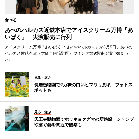
食べる
あべのハルカス近鉄本店でアイスクリーム万博「あ
いぱく」 実演販売に行列
アイスクリーム万博「あいぱく in あべのハルカス」が8月5日、あべの
ハルカス近鉄本店（大阪市阿倍野区）ウイング館9階催会場で始まっ
た。
見る・遊ぶ
長居植物園で2万株の白いヒマワリ見頃 フォトス
ポットも
見る・遊ぶ
天王寺動物園でホッキョクグマの新施設 ジャンプ
や泳ぐ姿を間近で観察も