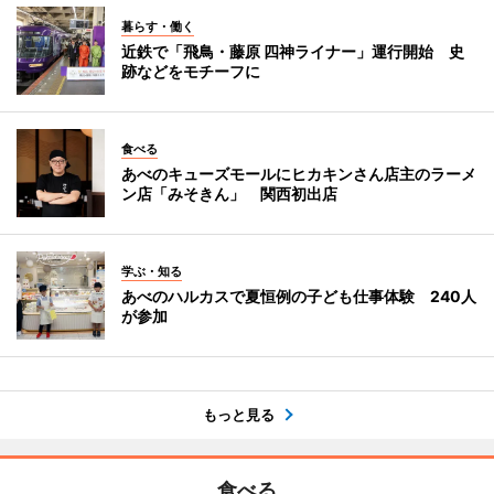
暮らす・働く
近鉄で「飛鳥・藤原 四神ライナー」運行開始 史
跡などをモチーフに
食べる
あべのキューズモールにヒカキンさん店主のラーメ
ン店「みそきん」 関西初出店
学ぶ・知る
あべのハルカスで夏恒例の子ども仕事体験 240人
が参加
もっと見る
食べる