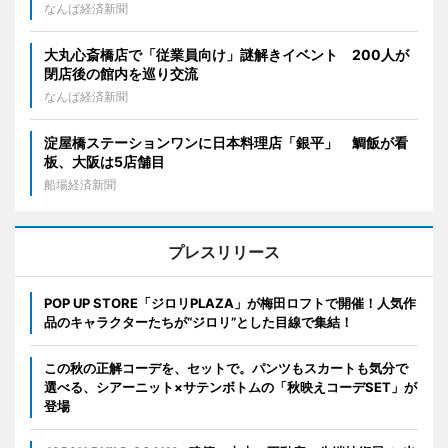
なんば経済新聞
大丸心斎橋店で「従業員向け」謎解きイベント 200人が
閉店後の館内を巡り交流
なんば経済新聞
淀屋橋ステーションワンに日本料理店「銀平」 鯛飯が看
板、大阪は5店舗目
船場経済新聞
プレスリリース
POP UP STORE「ジロリPLAZA」が梅田ロフトで開催！人気作
品のキャラクターたちが“ジロリ”とした目線で集結！
この秋の正解コーデを、セットで。パンツもスカートも気分で
選べる、シアーニット×サテンボトムの「秋映えコーデSET」が
登場