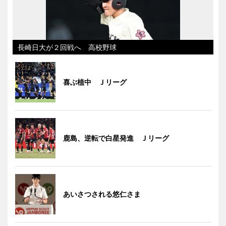
長崎日大が２回戦へ 高校野球
喜ぶ植中 Ｊリーグ
鹿島、逆転で白星発進 Ｊリーグ
あいさつされる悠仁さま