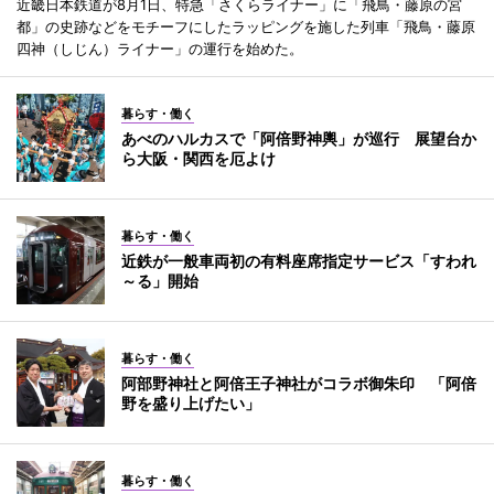
近畿日本鉄道が8月1日、特急「さくらライナー」に「飛鳥・藤原の宮
都」の史跡などをモチーフにしたラッピングを施した列車「飛鳥・藤原
四神（しじん）ライナー」の運行を始めた。
暮らす・働く
あべのハルカスで「阿倍野神輿」が巡行 展望台か
ら大阪・関西を厄よけ
暮らす・働く
近鉄が一般車両初の有料座席指定サービス「すわれ
～る」開始
暮らす・働く
阿部野神社と阿倍王子神社がコラボ御朱印 「阿倍
野を盛り上げたい」
暮らす・働く