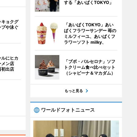
する「あいぱくTOKYO」
ッキョクグ
「あいぱくTOKYO」あい
ンプや泳ぐ
ぱくフラワーサンデー 苺の
ミルフィーユ、あいぱくフ
ラワーソフト milky、
ールにヒカ
「ブボ・バルセロナ」ソフ
ーメン店
トクリーム食べ比べセット
西初出店
（シャビーナ＆マカダム）
もっと見る
ワールドフォトニュース