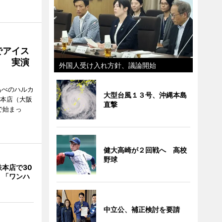
でアイス
」 実演
外国人受け入れ方針、議論開始
あべのハルカ
大型台風１３号、沖縄本島
鉄本店（大阪
直撃
で始まっ
健大高崎が２回戦へ 高校
野球
本店で30
 「ワンハ
中立公、補正検討を要請