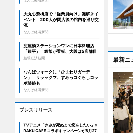
なんば経済新聞
大丸心斎橋店で「従業員向け」謎解きイ
ベント 200人が閉店後の館内を巡り交
流
なんば経済新聞
淀屋橋ステーションワンに日本料理店
「銀平」 鯛飯が看板、大阪は5店舗目
船場経済新聞
最新ニ
なんばウォークに「ひまわりガーデ
ン」 リラックマ、すみっコぐらしコラ
ボ装飾も
なんば経済新聞
プレスリリース
TVアニメ「きみが死ぬまで恋をしたい」×
RAKU CAFE コラボキャンペーンが8月27