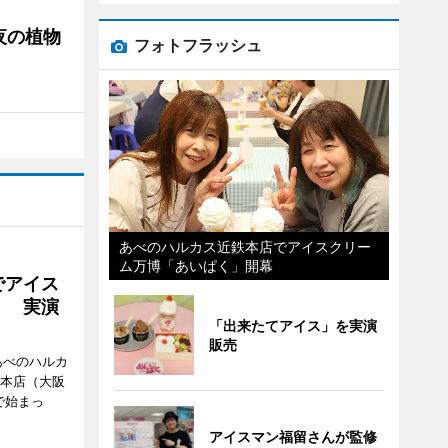
夜の植物
フォトフラッシュ
あべのハルカス近鉄本店でアイスクリー
ム万博「あいぱく」開幕
でアイス
」 実演
「出来たてアイス」を実演
販売
あべのハルカ
鉄本店（大阪
で始まっ
アイスマン福留さんが監修