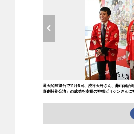
通天閣展望台で11月6日、渋谷天外さん、藤山扇治
喜劇特別公演」の成功を幸福の神様ビリケンさんに