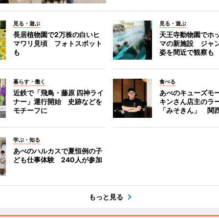
見る・遊ぶ
見る・遊ぶ
長居植物園で2万株の白いヒ
天王寺動物園でホ
マワリ見頃 フォトスポット
マの新施設 ジャ
も
姿を間近で観察も
暮らす・働く
食べる
近鉄で「飛鳥・藤原 四神ライ
あべのキューズモ
ナー」運行開始 史跡などを
キンさん店主のラ
モチーフに
「みそきん」 関
学ぶ・知る
あべのハルカスで夏恒例の子
ども仕事体験 240人が参加
もっと見る