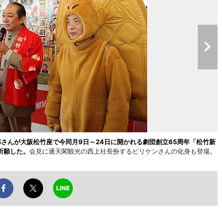
郎さんが大阪松竹座で今同月9日～24日に開かれる劇団創立65周年「松竹新
祈願した。
会見に通天閣観光の西上社長扮するビリケンさんの化身も登場。