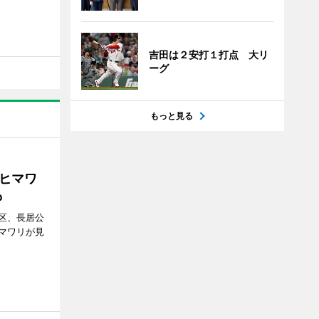
吉田は２安打１打点 大リ
ーグ
もっと見る
ヒマワ
も
区、長居公
マワリが見