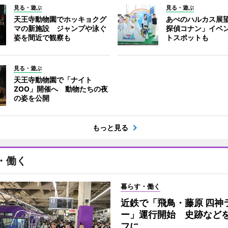
見る・遊ぶ
見る・遊ぶ
天王寺動物園でホッキョクグ
あべのハルカス展
マの新施設 ジャンプや泳ぐ
探偵コナン」イベ
姿を間近で観察も
トスポットも
見る・遊ぶ
天王寺動物園で「ナイト
ZOO」開催へ 動物たちの夜
の姿を公開
もっと見る
・働く
暮らす・働く
近鉄で「飛鳥・藤原 四神
ー」運行開始 史跡など
フに