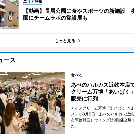
エリア特集
【動画】長居公園に食やスポーツの新施設 
園にチームラボの常設展も
もっと見る
ュース
食べる
あべのハルカス近鉄本店
クリーム万博「あいぱく
販売に行列
アイスクリーム万博「あいぱく in 
ス」が8月5日、あべのハルカス近
市阿倍野区）ウイング館9階催会場
た。