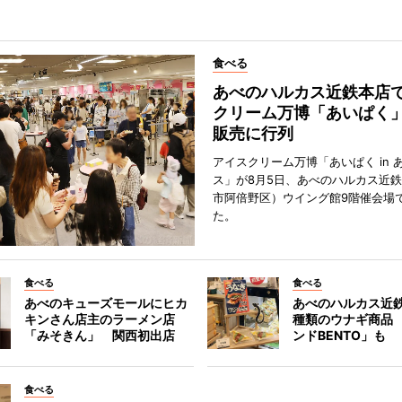
食べる
あべのハルカス近鉄本店
クリーム万博「あいぱく
販売に行列
アイスクリーム万博「あいぱく in 
ス」が8月5日、あべのハルカス近
市阿倍野区）ウイング館9階催会場
た。
食べる
食べる
あべのキューズモールにヒカ
あべのハルカス近鉄
キンさん店主のラーメン店
種類のウナギ商品
「みそきん」 関西初出店
ンドBENTO」も
食べる