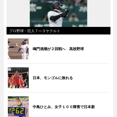
プロ野球・巨人７―３ヤクルト
鳴門渦潮が２回戦へ 高校野球
日本、モンゴルに敗れる
中島ひとみ、女子１００障害で日本新