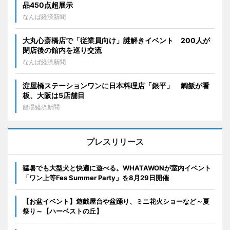
品450点超展示
なんば経済新聞
大丸心斎橋店で「従業員向け」謎解きイベント 200人が
閉店後の館内を巡り交流
なんば経済新聞
淀屋橋ステーションワンに日本料理店「銀平」 鯛飯が看
板、大阪は5店舗目
船場経済新聞
プレスリリース
猛暑でも大型犬と快適に遊べる。WHATAWONが室内イベント
「ワン上等Fes Summer Party」を8月29日開催
【お盆イベント】遊戯屋台や盆踊り、ミニ花火ショーなど～夏
祭り～【ハーベストの丘】