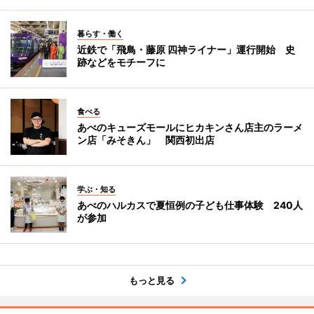
暮らす・働く
近鉄で「飛鳥・藤原 四神ライナー」運行開始 史
跡などをモチーフに
食べる
あべのキューズモールにヒカキンさん店主のラーメ
ン店「みそきん」 関西初出店
学ぶ・知る
あべのハルカスで夏恒例の子ども仕事体験 240人
が参加
もっと見る