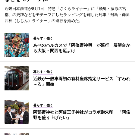
近畿日本鉄道が8月1日、特急「さくらライナー」に「飛鳥・藤原の宮
都」の史跡などをモチーフにしたラッピングを施した列車「飛鳥・藤原
四神（しじん）ライナー」の運行を始めた。
暮らす・働く
あべのハルカスで「阿倍野神輿」が巡行 展望台か
ら大阪・関西を厄よけ
暮らす・働く
近鉄が一般車両初の有料座席指定サービス「すわれ
～る」開始
暮らす・働く
阿部野神社と阿倍王子神社がコラボ御朱印 「阿倍
野を盛り上げたい」