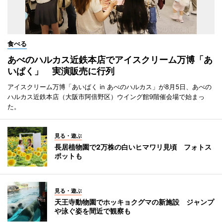
食べる
あべのハルカス近鉄本店でアイスクリーム万博「あ
いぱく」 実演販売に行列
アイスクリーム万博「あいぱく in あべのハルカス」が8月5日、あべの
ハルカス近鉄本店（大阪市阿倍野区）ウイング館9階催会場で始まっ
た。
見る・遊ぶ
長居植物園で2万株の白いヒマワリ見頃 フォトス
ポットも
見る・遊ぶ
天王寺動物園でホッキョクグマの新施設 ジャンプ
や泳ぐ姿を間近で観察も