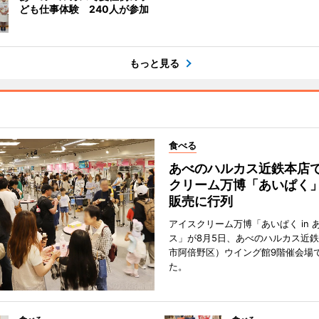
ども仕事体験 240人が参加
もっと見る
食べる
あべのハルカス近鉄本店
クリーム万博「あいぱく
販売に行列
アイスクリーム万博「あいぱく in 
ス」が8月5日、あべのハルカス近
市阿倍野区）ウイング館9階催会場
た。