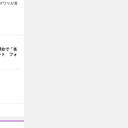
マワリが見
望台で「名
ント フォ