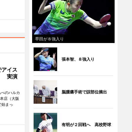
早田が８強入り
張本智、８強入り
でアイス
」 実演
脳腫瘍手術で誤部位摘出
あべのハルカ
鉄本店（大阪
で始まっ
有明が２回戦へ 高校野球