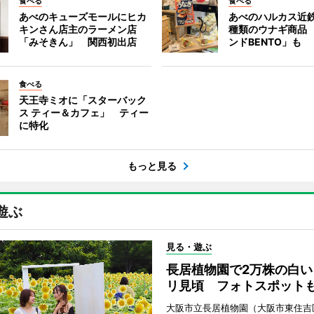
食べる
食べる
あべのキューズモールにヒカ
あべのハルカス近鉄
キンさん店主のラーメン店
種類のウナギ商品
「みそきん」 関西初出店
ンドBENTO」も
食べる
天王寺ミオに「スターバック
ス ティー＆カフェ」 ティー
に特化
もっと見る
遊ぶ
見る・遊ぶ
長居植物園で2万株の白い
リ見頃 フォトスポット
大阪市立長居植物園（大阪市東住吉