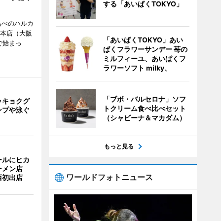
する「あいぱくTOKYO」
あべのハルカ
鉄本店（大阪
「あいぱくTOKYO」あい
で始まっ
ぱくフラワーサンデー 苺の
ミルフィーユ、あいぱくフ
ラワーソフト milky、
「ブボ・バルセロナ」ソフ
ッキョクグ
トクリーム食べ比べセット
ンプや泳ぐ
（シャビーナ＆マカダム）
もっと見る
ールにヒカ
ーメン店
ワールドフォトニュース
西初出店