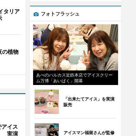
イタリア
フォトフラッシュ
示
夜の植物
あべのハルカス近鉄本店でアイスクリー
ム万博「あいぱく」開幕
「出来たてアイス」を実演
販売
でアイス
アイスマン福留さんが監修
」 実演