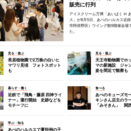
販売に行列
アイスクリーム万博「あいぱく in 
ス」が8月5日、あべのハルカス近
市阿倍野区）ウイング館9階催会場
た。
見る・遊ぶ
見る・遊ぶ
長居植物園で2万株の白いヒ
天王寺動物園でホ
マワリ見頃 フォトスポット
マの新施設 ジャ
も
姿を間近で観察も
暮らす・働く
食べる
近鉄で「飛鳥・藤原 四神ライ
あべのキューズモ
ナー」運行開始 史跡などを
キンさん店主のラ
モチーフに
「みそきん」 関
学ぶ・知る
あべのハルカスで夏恒例の子