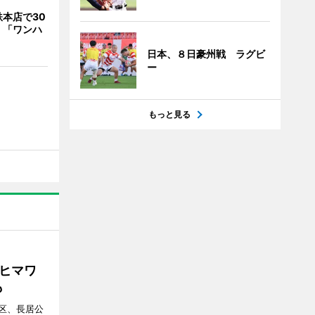
本店で30
 「ワンハ
日本、８日豪州戦 ラグビ
ー
もっと見る
ヒマワ
も
区、長居公