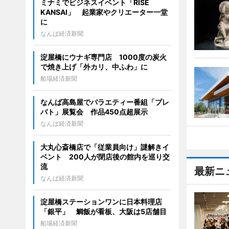
ミナミでビジネスイベント「RISE
KANSAI」 起業家やクリエーター一堂
に
なんば経済新聞
淀屋橋にウナギ専門店 1000度の炭火
で焼き上げ「外カリ、中ふわ」に
船場経済新聞
なんば高島屋でバラエティー番組「プレ
バト」展覧会 作品450点超展示
なんば経済新聞
大丸心斎橋店で「従業員向け」謎解きイ
ベント 200人が閉店後の館内を巡り交
流
最新ニ
なんば経済新聞
淀屋橋ステーションワンに日本料理店
「銀平」 鯛飯が看板、大阪は5店舗目
船場経済新聞