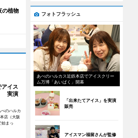
夜の植物
フォトフラッシュ
あべのハルカス近鉄本店でアイスクリー
ム万博「あいぱく」開幕
でアイス
」 実演
「出来たてアイス」を実演
販売
あべのハルカ
鉄本店（大阪
で始まっ
アイスマン福留さんが監修