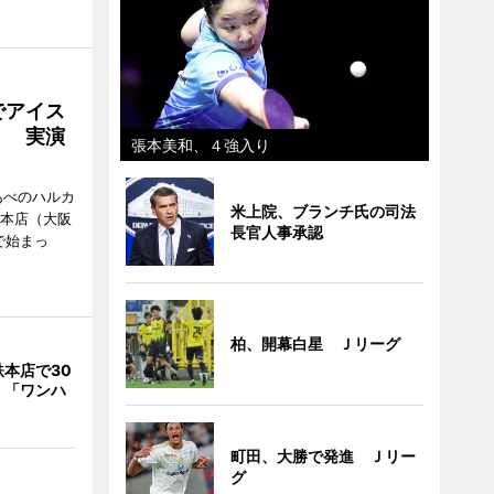
でアイス
」 実演
張本美和、４強入り
あべのハルカ
米上院、ブランチ氏の司法
鉄本店（大阪
長官人事承認
で始まっ
柏、開幕白星 Ｊリーグ
本店で30
 「ワンハ
町田、大勝で発進 Ｊリー
グ