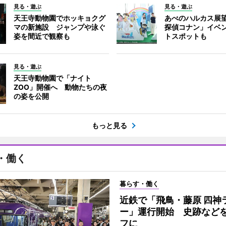
見る・遊ぶ
見る・遊ぶ
天王寺動物園でホッキョクグ
あべのハルカス展
マの新施設 ジャンプや泳ぐ
探偵コナン」イベ
姿を間近で観察も
トスポットも
見る・遊ぶ
天王寺動物園で「ナイト
ZOO」開催へ 動物たちの夜
の姿を公開
もっと見る
・働く
暮らす・働く
近鉄で「飛鳥・藤原 四神
ー」運行開始 史跡など
フに