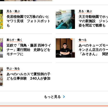
見る・遊ぶ
見る・遊ぶ
長居植物園で2万株の白いヒ
天王寺動物園でホ
マワリ見頃 フォトスポット
マの新施設 ジャ
も
姿を間近で観察も
暮らす・働く
食べる
近鉄で「飛鳥・藤原 四神ライ
あべのキューズモ
ナー」運行開始 史跡などを
キンさん店主のラ
モチーフに
「みそきん」 関
学ぶ・知る
あべのハルカスで夏恒例の子
ども仕事体験 240人が参加
もっと見る