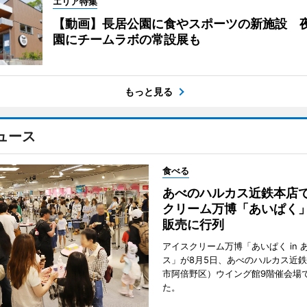
エリア特集
【動画】長居公園に食やスポーツの新施設 
園にチームラボの常設展も
もっと見る
ュース
食べる
あべのハルカス近鉄本店
クリーム万博「あいぱく
販売に行列
アイスクリーム万博「あいぱく in 
ス」が8月5日、あべのハルカス近
市阿倍野区）ウイング館9階催会場
た。