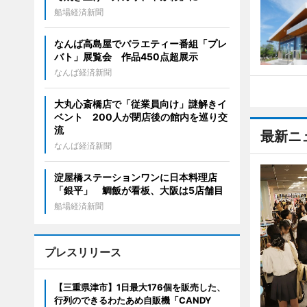
船場経済新聞
なんば高島屋でバラエティー番組「プレ
バト」展覧会 作品450点超展示
なんば経済新聞
大丸心斎橋店で「従業員向け」謎解きイ
ベント 200人が閉店後の館内を巡り交
流
最新ニ
なんば経済新聞
淀屋橋ステーションワンに日本料理店
「銀平」 鯛飯が看板、大阪は5店舗目
船場経済新聞
プレスリリース
【三重県津市】1日最大176個を販売した、
行列のできるわたあめ自販機「CANDY