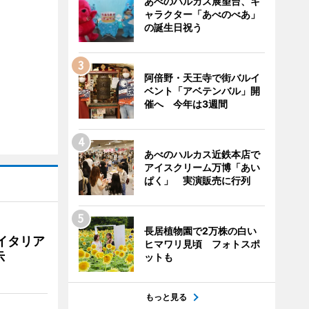
あべのハルカス展望台、キ
ャラクター「あべのべあ」
の誕生日祝う
阿倍野・天王寺で街バルイ
ベント「アベテンバル」開
催へ 今年は3週間
あべのハルカス近鉄本店で
アイスクリーム万博「あい
ぱく」 実演販売に行列
長居植物園で2万株の白い
イタリア
ヒマワリ見頃 フォトスポ
示
ットも
もっと見る