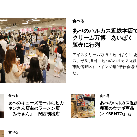
食べる
あべのハルカス近鉄本店
クリーム万博「あいぱく
販売に行列
アイスクリーム万博「あいぱく in 
ス」が8月5日、あべのハルカス近
市阿倍野区）ウイング館9階催会場
た。
食べる
食べる
あべのキューズモールにヒカ
あべのハルカス近鉄
キンさん店主のラーメン店
種類のウナギ商品
「みそきん」 関西初出店
ンドBENTO」も
食べる