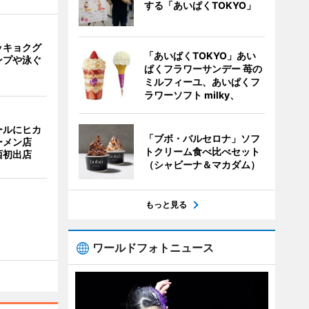
する「あいぱくTOKYO」
ッキョクグ
「あいぱくTOKYO」あい
ンプや泳ぐ
ぱくフラワーサンデー 苺の
ミルフィーユ、あいぱくフ
ラワーソフト milky、
ールにヒカ
「ブボ・バルセロナ」ソフ
ーメン店
トクリーム食べ比べセット
西初出店
（シャビーナ＆マカダム）
もっと見る
ワールドフォトニュース