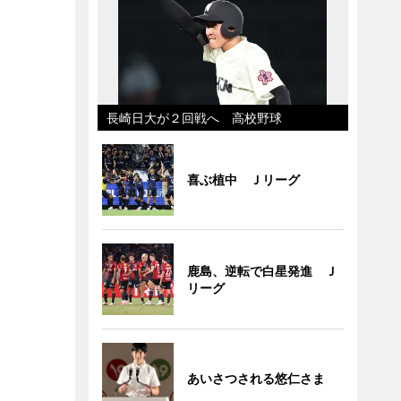
長崎日大が２回戦へ 高校野球
喜ぶ植中 Ｊリーグ
鹿島、逆転で白星発進 Ｊ
リーグ
あいさつされる悠仁さま