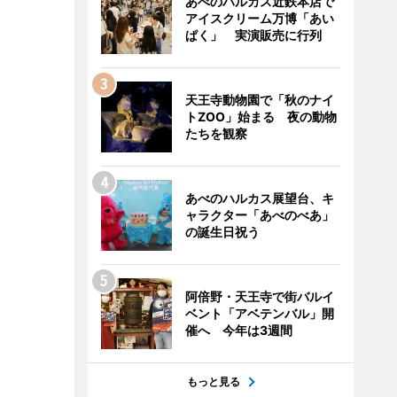
あべのハルカス近鉄本店で
アイスクリーム万博「あい
ぱく」 実演販売に行列
天王寺動物園で「秋のナイ
トZOO」始まる 夜の動物
たちを観察
あべのハルカス展望台、キ
ャラクター「あべのべあ」
の誕生日祝う
阿倍野・天王寺で街バルイ
ベント「アベテンバル」開
催へ 今年は3週間
もっと見る