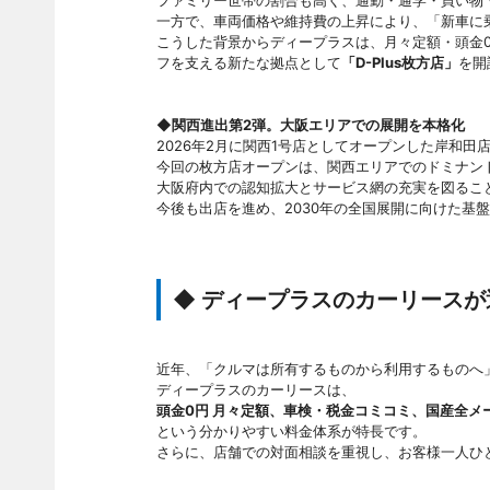
ファミリー世帯の割合も高く、通勤・通学・買い物
一方で、車両価格や維持費の上昇により、「新車に
こうした背景からディープラスは、月々定額・頭金
フを支える新たな拠点として
「D-Plus枚方店」
を開
◆関西進出第2弾。大阪エリアでの展開を本格化
2026年2月に関西1号店としてオープンした岸和
今回の枚方店オープンは、関西エリアでのドミナン
大阪府内での認知拡大とサービス網の充実を図るこ
今後も出店を進め、2030年の全国展開に向けた基
◆ ディープラスのカーリースが
近年、「クルマは所有するものから利用するものへ
ディープラスのカーリースは、
頭金0円 月々定額、車検・税金コミコミ、国産全メ
という分かりやすい料金体系が特長です。
さらに、店舗での対面相談を重視し、お客様一人ひ