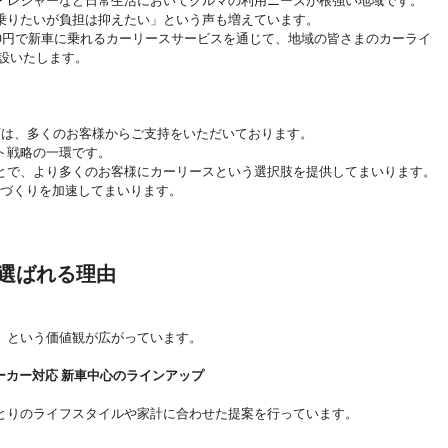
・レジャーなど日常生活においてクルマの利用ニーズが根強い地域です。
乗りたいが負担は抑えたい」という声も増えています。
0円で新車に乗れるカーリースサービスを通じて、地域の皆さまのカーライ
設いたします。
田店は、多くのお客様からご支持をいただいております。
ト戦略の一環です。
とで、より多くのお客様にカーリースという選択肢を提供してまいります。
盤づくりを加速してまいります。
選ばれる理由
」という価値観が広がっています。
ーカー対応 新車中心のラインアップ
とりのライフスタイルや家計に合わせた提案を行っています。