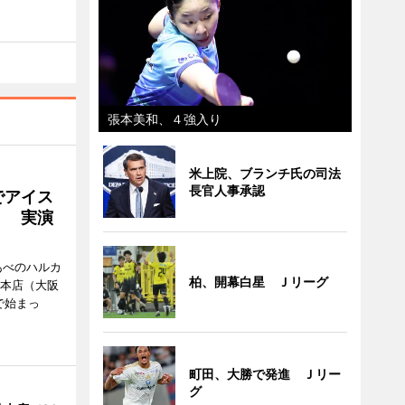
張本美和、４強入り
米上院、ブランチ氏の司法
長官人事承認
でアイス
」 実演
あべのハルカ
柏、開幕白星 Ｊリーグ
鉄本店（大阪
で始まっ
町田、大勝で発進 Ｊリー
グ