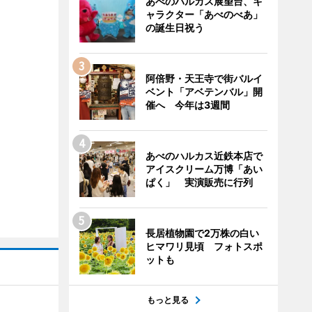
あべのハルカス展望台、キ
ャラクター「あべのべあ」
の誕生日祝う
阿倍野・天王寺で街バルイ
ベント「アベテンバル」開
催へ 今年は3週間
あべのハルカス近鉄本店で
アイスクリーム万博「あい
ぱく」 実演販売に行列
長居植物園で2万株の白い
ヒマワリ見頃 フォトスポ
ットも
もっと見る