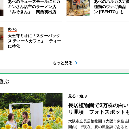
あべのキューズモールにヒカ
あべのハルカス近鉄
キンさん店主のラーメン店
種類のウナギ商品
「みそきん」 関西初出店
ンドBENTO」も
食べる
天王寺ミオに「スターバック
ス ティー＆カフェ」 ティー
に特化
もっと見る
遊ぶ
見る・遊ぶ
長居植物園で2万株の白い
リ見頃 フォトスポット
大阪市立長居植物園（大阪市東住吉
園内）で現在、夏の風物詩であるヒ