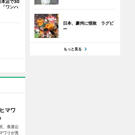
本店で30
 「ワンハ
日本、豪州に惜敗 ラグビ
ー
もっと見る
ヒマワ
も
区、長居公
マワリが見