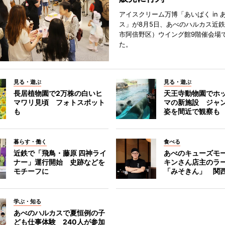
アイスクリーム万博「あいぱく in 
ス」が8月5日、あべのハルカス近
市阿倍野区）ウイング館9階催会場
た。
見る・遊ぶ
見る・遊ぶ
長居植物園で2万株の白いヒ
天王寺動物園でホ
マワリ見頃 フォトスポット
マの新施設 ジャ
も
姿を間近で観察も
暮らす・働く
食べる
近鉄で「飛鳥・藤原 四神ライ
あべのキューズモ
ナー」運行開始 史跡などを
キンさん店主のラ
モチーフに
「みそきん」 関
学ぶ・知る
あべのハルカスで夏恒例の子
ども仕事体験 240人が参加