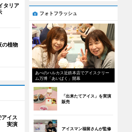
イタリア
示
フォトフラッシュ
夜の植物
あべのハルカス近鉄本店でアイスクリー
ム万博「あいぱく」開幕
「出来たてアイス」を実演
販売
でアイス
」 実演
アイスマン福留さんが監修