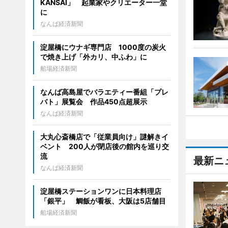
KANSAI」 起業家やクリエーター一堂
に
なんば経済新聞
淀屋橋にウナギ専門店 1000度の炭火
で焼き上げ「外カリ、中ふわ」に
船場経済新聞
なんば高島屋でバラエティー番組「プレ
バト」展覧会 作品450点超展示
なんば経済新聞
大丸心斎橋店で「従業員向け」謎解きイ
ベント 200人が閉店後の館内を巡り交
流
最新ニ
なんば経済新聞
淀屋橋ステーションワンに日本料理店
「銀平」 鯛飯が看板、大阪は5店舗目
船場経済新聞