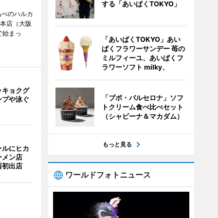
する「あいぱくTOKYO」
あべのハルカ
鉄本店（大阪
で始まっ
「あいぱくTOKYO」あい
ぱくフラワーサンデー 苺の
ミルフィーユ、あいぱくフ
ラワーソフト milky、
ッキョクグ
「ブボ・バルセロナ」ソフ
ンプや泳ぐ
トクリーム食べ比べセット
（シャビーナ＆マカダム）
もっと見る
ールにヒカ
ーメン店
西初出店
ワールドフォトニュース