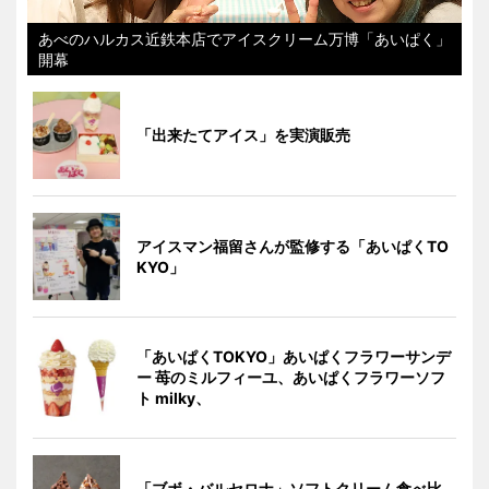
あべのハルカス近鉄本店でアイスクリーム万博「あいぱく」
開幕
「出来たてアイス」を実演販売
アイスマン福留さんが監修する「あいぱくTO
KYO」
「あいぱくTOKYO」あいぱくフラワーサンデ
ー 苺のミルフィーユ、あいぱくフラワーソフ
ト milky、
「ブボ・バルセロナ」ソフトクリーム食べ比