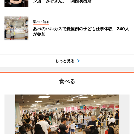
ン店「みそきん」 関西初出店
学ぶ・知る
あべのハルカスで夏恒例の子ども仕事体験 240人
が参加
もっと見る
食べる