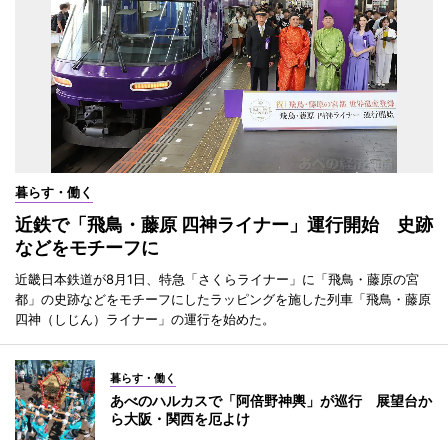
暮らす・働く
近鉄で「飛鳥・藤原 四神ライナー」運行開始 史跡
などをモチーフに
近畿日本鉄道が8月1日、特急「さくらライナー」に「飛鳥・藤原の宮
都」の史跡などをモチーフにしたラッピングを施した列車「飛鳥・藤原
四神（しじん）ライナー」の運行を始めた。
暮らす・働く
あべのハルカスで「阿倍野神輿」が巡行 展望台か
ら大阪・関西を厄よけ