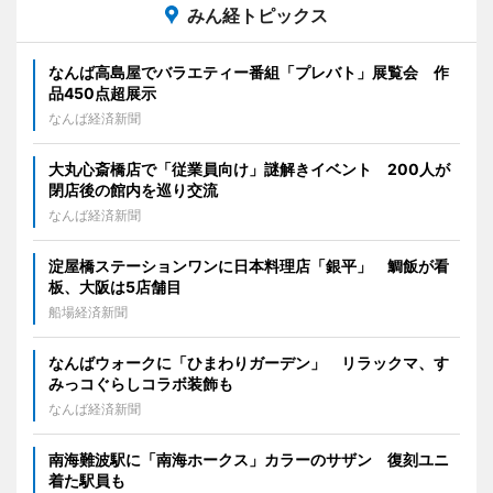
みん経トピックス
なんば高島屋でバラエティー番組「プレバト」展覧会 作
品450点超展示
なんば経済新聞
大丸心斎橋店で「従業員向け」謎解きイベント 200人が
閉店後の館内を巡り交流
なんば経済新聞
淀屋橋ステーションワンに日本料理店「銀平」 鯛飯が看
板、大阪は5店舗目
船場経済新聞
なんばウォークに「ひまわりガーデン」 リラックマ、す
みっコぐらしコラボ装飾も
なんば経済新聞
南海難波駅に「南海ホークス」カラーのサザン 復刻ユニ
着た駅員も