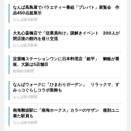
なんば高島屋でバラエティー番組「プレバト」展覧会 作
品450点超展示
なんば経済新聞
大丸心斎橋店で「従業員向け」謎解きイベント 200人が
閉店後の館内を巡り交流
なんば経済新聞
淀屋橋ステーションワンに日本料理店「銀平」 鯛飯が看
板、大阪は5店舗目
船場経済新聞
なんばウォークに「ひまわりガーデン」 リラックマ、す
みっコぐらしコラボ装飾も
なんば経済新聞
南海難波駅に「南海ホークス」カラーのサザン 復刻ユニ
着た駅員も
なんば経済新聞