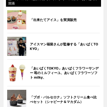
開幕
「出来たてアイス」を実演販売
アイスマン福留さんが監修する「あいぱくTO
KYO」
「あいぱくTOKYO」あいぱくフラワーサンデ
ー 苺のミルフィーユ、あいぱくフラワーソフ
ト milky、
「ブボ・バルセロナ」ソフトクリーム食べ比
べセット（シャビーナ＆マカダム）