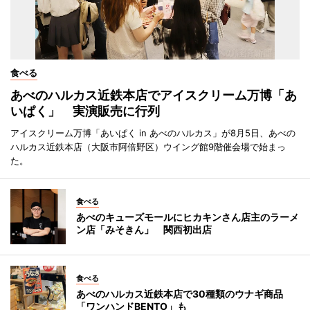
食べる
あべのハルカス近鉄本店でアイスクリーム万博「あ
いぱく」 実演販売に行列
アイスクリーム万博「あいぱく in あべのハルカス」が8月5日、あべの
ハルカス近鉄本店（大阪市阿倍野区）ウイング館9階催会場で始まっ
た。
食べる
あべのキューズモールにヒカキンさん店主のラーメ
ン店「みそきん」 関西初出店
食べる
あべのハルカス近鉄本店で30種類のウナギ商品
「ワンハンドBENTO」も