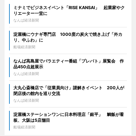
ミナミでビジネスイベント「RISE KANSAI」 起業家やク
リエーター一堂に
なんば経済新聞
淀屋橋にウナギ専門店 1000度の炭火で焼き上げ「外カ
リ、中ふわ」に
船場経済新聞
なんば高島屋でバラエティー番組「プレバト」展覧会 作
品450点超展示
なんば経済新聞
大丸心斎橋店で「従業員向け」謎解きイベント 200人が
閉店後の館内を巡り交流
なんば経済新聞
淀屋橋ステーションワンに日本料理店「銀平」 鯛飯が看
板、大阪は5店舗目
船場経済新聞