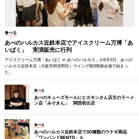
食べる
あべのハルカス近鉄本店でアイスクリーム万博「あ
いぱく」 実演販売に行列
アイスクリーム万博「あいぱく in あべのハルカス」が8月5日、あべの
ハルカス近鉄本店（大阪市阿倍野区）ウイング館9階催会場で始まっ
た。
食べる
あべのキューズモールにヒカキンさん店主のラーメ
ン店「みそきん」 関西初出店
食べる
あべのハルカス近鉄本店で30種類のウナギ商品
「ワンハンドBENTO」も