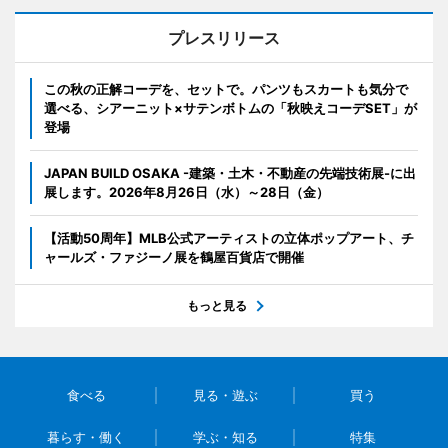
プレスリリース
この秋の正解コーデを、セットで。パンツもスカートも気分で
選べる、シアーニット×サテンボトムの「秋映えコーデSET」が
登場
JAPAN BUILD OSAKA -建築・土木・不動産の先端技術展-に出
展します。2026年8月26日（水）～28日（金）
【活動50周年】MLB公式アーティストの立体ポップアート、チ
ャールズ・ファジーノ展を鶴屋百貨店で開催
もっと見る
食べる
見る・遊ぶ
買う
暮らす・働く
学ぶ・知る
特集