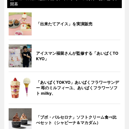
開幕
「出来たてアイス」を実演販売
アイスマン福留さんが監修する「あいぱくTO
KYO」
「あいぱくTOKYO」あいぱくフラワーサンデ
ー 苺のミルフィーユ、あいぱくフラワーソフ
ト milky、
「ブボ・バルセロナ」ソフトクリーム食べ比
べセット（シャビーナ＆マカダム）