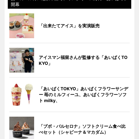
開幕
「出来たてアイス」を実演販売
アイスマン福留さんが監修する「あいぱくTO
KYO」
「あいぱくTOKYO」あいぱくフラワーサンデ
ー 苺のミルフィーユ、あいぱくフラワーソフ
ト milky、
「ブボ・バルセロナ」ソフトクリーム食べ比
べセット（シャビーナ＆マカダム）