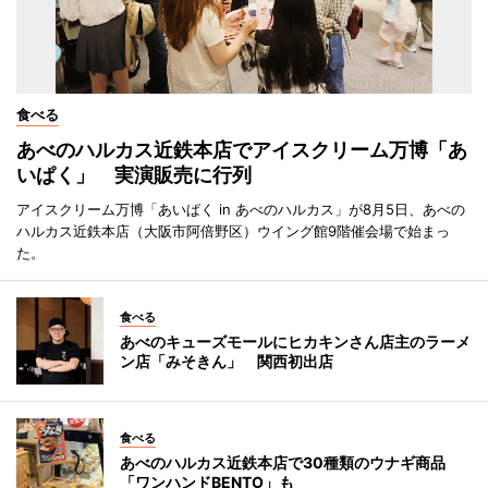
食べる
あべのハルカス近鉄本店でアイスクリーム万博「あ
いぱく」 実演販売に行列
アイスクリーム万博「あいぱく in あべのハルカス」が8月5日、あべの
ハルカス近鉄本店（大阪市阿倍野区）ウイング館9階催会場で始まっ
た。
食べる
あべのキューズモールにヒカキンさん店主のラーメ
ン店「みそきん」 関西初出店
食べる
あべのハルカス近鉄本店で30種類のウナギ商品
「ワンハンドBENTO」も