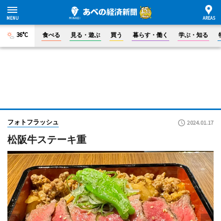
36°C
食べる
見る・遊ぶ
買う
暮らす・働く
学ぶ・知る
フォトフラッシュ
2024.01.17
松阪牛ステーキ重