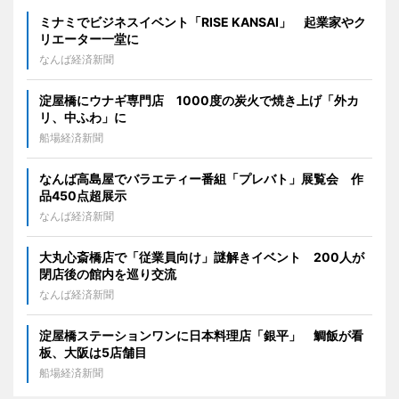
ミナミでビジネスイベント「RISE KANSAI」 起業家やク
リエーター一堂に
なんば経済新聞
淀屋橋にウナギ専門店 1000度の炭火で焼き上げ「外カ
リ、中ふわ」に
船場経済新聞
なんば高島屋でバラエティー番組「プレバト」展覧会 作
品450点超展示
なんば経済新聞
大丸心斎橋店で「従業員向け」謎解きイベント 200人が
閉店後の館内を巡り交流
なんば経済新聞
淀屋橋ステーションワンに日本料理店「銀平」 鯛飯が看
板、大阪は5店舗目
船場経済新聞