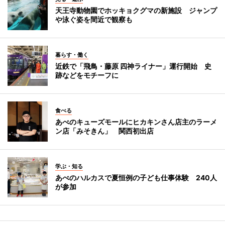
天王寺動物園でホッキョクグマの新施設 ジャンプ
や泳ぐ姿を間近で観察も
暮らす・働く
近鉄で「飛鳥・藤原 四神ライナー」運行開始 史
跡などをモチーフに
食べる
あべのキューズモールにヒカキンさん店主のラーメ
ン店「みそきん」 関西初出店
学ぶ・知る
あべのハルカスで夏恒例の子ども仕事体験 240人
が参加