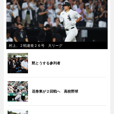
村上、２戦連発２６号 大リーグ
黙とうする参列者
花巻東が２回戦へ 高校野球