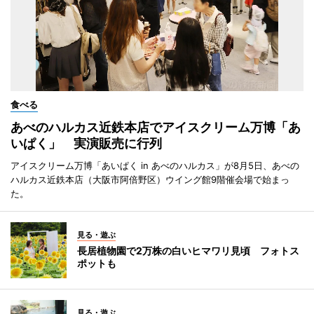
食べる
あべのハルカス近鉄本店でアイスクリーム万博「あ
いぱく」 実演販売に行列
アイスクリーム万博「あいぱく in あべのハルカス」が8月5日、あべの
ハルカス近鉄本店（大阪市阿倍野区）ウイング館9階催会場で始まっ
た。
見る・遊ぶ
長居植物園で2万株の白いヒマワリ見頃 フォトス
ポットも
見る・遊ぶ