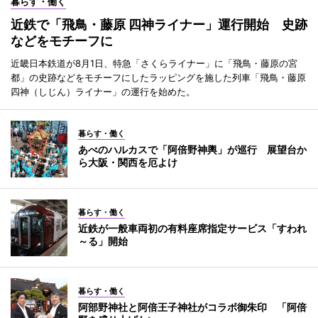
暮らす・働く
近鉄で「飛鳥・藤原 四神ライナー」運行開始 史跡
などをモチーフに
近畿日本鉄道が8月1日、特急「さくらライナー」に「飛鳥・藤原の宮
都」の史跡などをモチーフにしたラッピングを施した列車「飛鳥・藤原
四神（しじん）ライナー」の運行を始めた。
暮らす・働く
あべのハルカスで「阿倍野神輿」が巡行 展望台か
ら大阪・関西を厄よけ
暮らす・働く
近鉄が一般車両初の有料座席指定サービス「すわれ
～る」開始
暮らす・働く
阿部野神社と阿倍王子神社がコラボ御朱印 「阿倍