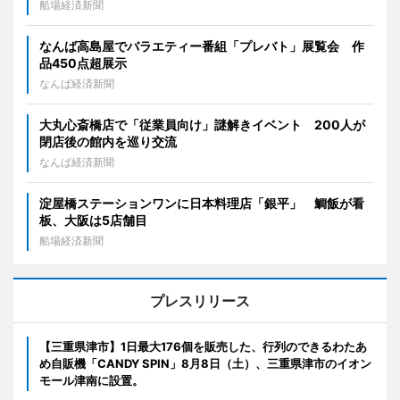
船場経済新聞
なんば高島屋でバラエティー番組「プレバト」展覧会 作
品450点超展示
なんば経済新聞
大丸心斎橋店で「従業員向け」謎解きイベント 200人が
閉店後の館内を巡り交流
なんば経済新聞
淀屋橋ステーションワンに日本料理店「銀平」 鯛飯が看
板、大阪は5店舗目
船場経済新聞
プレスリリース
【三重県津市】1日最大176個を販売した、行列のできるわたあ
め自販機「CANDY SPIN」8月8日（土）、三重県津市のイオン
モール津南に設置。