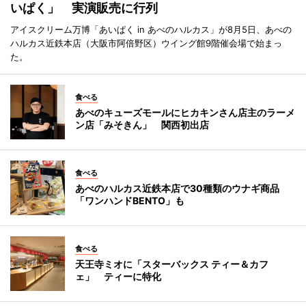
いぱく」 実演販売に行列
アイスクリーム万博「あいぱく in あべのハルカス」が8月5日、あべの
ハルカス近鉄本店（大阪市阿倍野区）ウイング館9階催会場で始まっ
た。
食べる
あべのキューズモールにヒカキンさん店主のラーメ
ン店「みそきん」 関西初出店
食べる
あべのハルカス近鉄本店で30種類のウナギ商品
「ワンハンドBENTO」も
食べる
天王寺ミオに「スターバックス ティー＆カフ
ェ」 ティーに特化