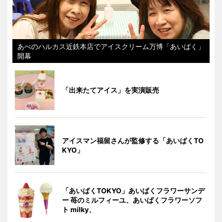
あべのハルカス近鉄本店でアイスクリーム万博「あいぱく」
開幕
「出来たてアイス」を実演販売
アイスマン福留さんが監修する「あいぱくTO
KYO」
「あいぱくTOKYO」あいぱくフラワーサンデ
ー 苺のミルフィーユ、あいぱくフラワーソフ
ト milky、