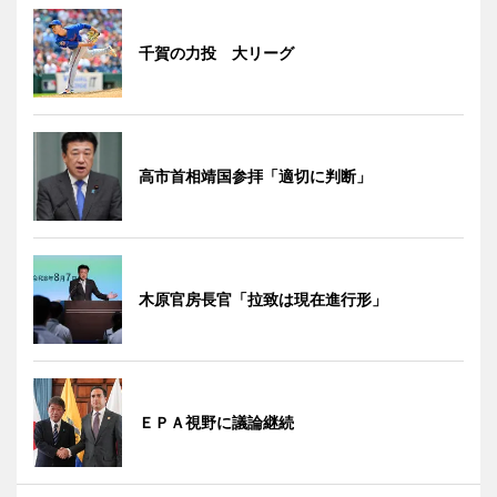
千賀の力投 大リーグ
高市首相靖国参拝「適切に判断」
木原官房長官「拉致は現在進行形」
ＥＰＡ視野に議論継続