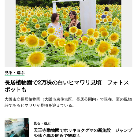
見る・遊ぶ
長居植物園で2万株の白いヒマワリ見頃 フォトス
ポットも
大阪市立長居植物園（大阪市東住吉区、長居公園内）で現在、夏の風物
詩であるヒマワリが見頃を迎えている。
見る・遊ぶ
天王寺動物園でホッキョクグマの新施設 ジャンプ
や泳ぐ姿を間近で観察も