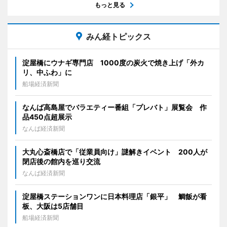
もっと見る
みん経トピックス
淀屋橋にウナギ専門店 1000度の炭火で焼き上げ「外カ
リ、中ふわ」に
船場経済新聞
なんば高島屋でバラエティー番組「プレバト」展覧会 作
品450点超展示
なんば経済新聞
大丸心斎橋店で「従業員向け」謎解きイベント 200人が
閉店後の館内を巡り交流
なんば経済新聞
淀屋橋ステーションワンに日本料理店「銀平」 鯛飯が看
板、大阪は5店舗目
船場経済新聞