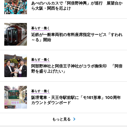
あべのハルカスで「阿倍野神輿」が巡行 展望台か
ら大阪・関西を厄よけ
暮らす・働く
近鉄が一般車両初の有料座席指定サービス「すわれ
～る」開始
暮らす・働く
阿部野神社と阿倍王子神社がコラボ御朱印 「阿倍
野を盛り上げたい」
暮らす・働く
阪堺電車・天王寺駅前駅に「モ161形車」100周年
カウントダウンボード
もっと見る