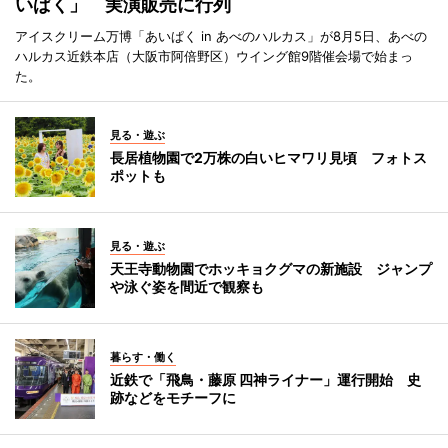
いぱく」 実演販売に行列
アイスクリーム万博「あいぱく in あべのハルカス」が8月5日、あべの
ハルカス近鉄本店（大阪市阿倍野区）ウイング館9階催会場で始まっ
た。
見る・遊ぶ
長居植物園で2万株の白いヒマワリ見頃 フォトス
ポットも
見る・遊ぶ
天王寺動物園でホッキョクグマの新施設 ジャンプ
や泳ぐ姿を間近で観察も
暮らす・働く
近鉄で「飛鳥・藤原 四神ライナー」運行開始 史
跡などをモチーフに