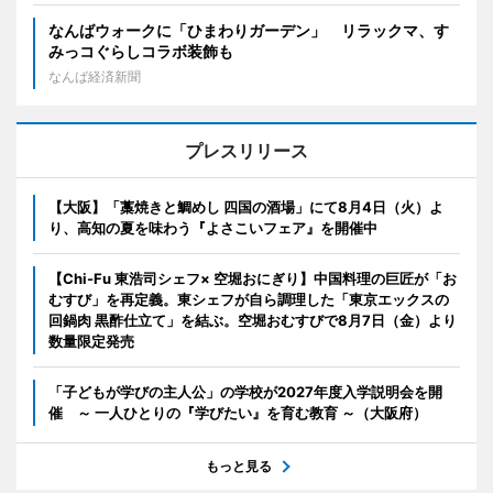
なんばウォークに「ひまわりガーデン」 リラックマ、す
みっコぐらしコラボ装飾も
なんば経済新聞
プレスリリース
【大阪】「藁焼きと鯛めし 四国の酒場」にて8月4日（火）よ
り、高知の夏を味わう『よさこいフェア』を開催中
【Chi-Fu 東浩司シェフ× 空堀おにぎり】中国料理の巨匠が「お
むすび」を再定義。東シェフが自ら調理した「東京エックスの
回鍋肉 黒酢仕立て」を結ぶ。空堀おむすびで8月7日（金）より
数量限定発売
「子どもが学びの主人公」の学校が2027年度入学説明会を開
催 ～ 一人ひとりの『学びたい』を育む教育 ～（大阪府）
もっと見る