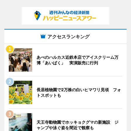
アクセスランキング
あべのハルカス近鉄本店でアイスクリーム万
博「あいぱく」 実演販売に行列
長居植物園で2万株の白いヒマワリ見頃 フォ
トスポットも
天王寺動物園でホッキョクグマの新施設 ジ
ャンプや泳ぐ姿を間近で観察も