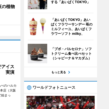
する「あいぱくTOKYO」
夜の植物
「あいぱくTOKYO」あい
ぱくフラワーサンデー 苺の
ミルフィーユ、あいぱくフ
ラワーソフト milky、
「ブボ・バルセロナ」ソフ
トクリーム食べ比べセット
（シャビーナ＆マカダム）
でアイス
」 実演
もっと見る
あべのハルカ
ワールドフォトニュース
鉄本店（大阪
で始まっ