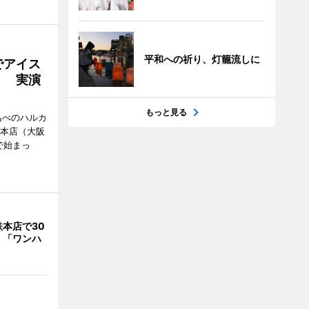
平和への祈り、灯籠流しに
でアイス
」 実演
もっと見る
あべのハルカ
鉄本店（大阪
で始まっ
本店で30
 「ワンハ