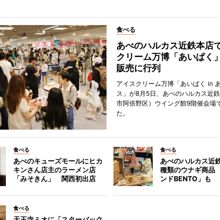
食べる
あべのハルカス近鉄本店
クリーム万博「あいぱく
販売に行列
アイスクリーム万博「あいぱく in 
ス」が8月5日、あべのハルカス近
市阿倍野区）ウイング館9階催会場
た。
食べる
食べる
あべのキューズモールにヒカ
あべのハルカス近鉄
キンさん店主のラーメン店
種類のウナギ商品
「みそきん」 関西初出店
ンドBENTO」も
食べる
天王寺ミオに「スターバック