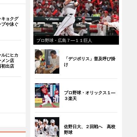
ッキョクグ
ンプや泳ぐ
プロ野球・広島７―１１巨人
ールにヒカ
「デジポリス」普及呼び掛
ーメン店
け
西初出店
プロ野球・オリックス１―
３楽天
佐野日大、２回戦へ 高校
野球