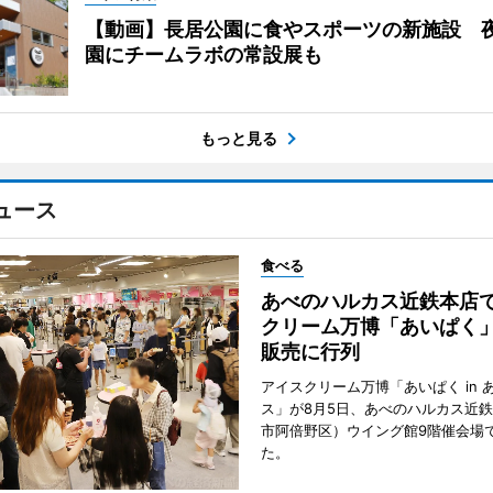
【動画】長居公園に食やスポーツの新施設 
園にチームラボの常設展も
もっと見る
ュース
食べる
あべのハルカス近鉄本店
クリーム万博「あいぱく
販売に行列
アイスクリーム万博「あいぱく in 
ス」が8月5日、あべのハルカス近
市阿倍野区）ウイング館9階催会場
た。