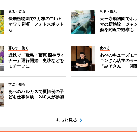
見る・遊ぶ
見る・遊ぶ
長居植物園で2万株の白いヒ
天王寺動物園でホ
マワリ見頃 フォトスポット
マの新施設 ジャ
も
姿を間近で観察も
暮らす・働く
食べる
近鉄で「飛鳥・藤原 四神ライ
あべのキューズモ
ナー」運行開始 史跡などを
キンさん店主のラ
モチーフに
「みそきん」 関
学ぶ・知る
あべのハルカスで夏恒例の子
ども仕事体験 240人が参加
もっと見る