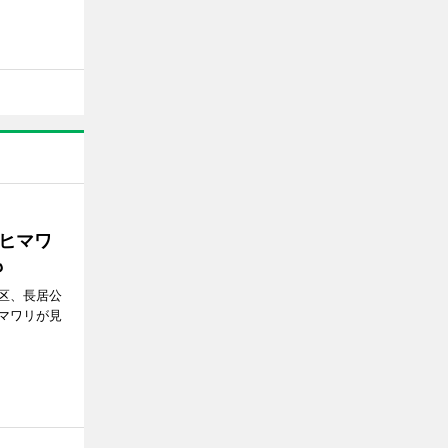
ヒマワ
も
区、長居公
マワリが見