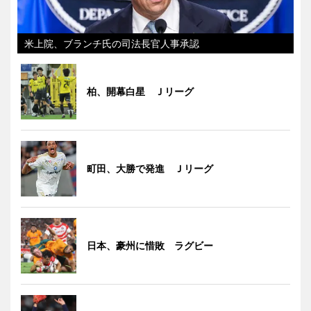
米上院、ブランチ氏の司法長官人事承認
柏、開幕白星 Ｊリーグ
町田、大勝で発進 Ｊリーグ
日本、豪州に惜敗 ラグビー