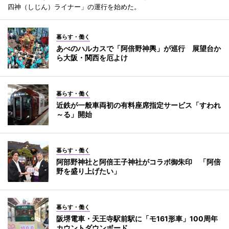
四神（しじん）ライナー」の運行を始めた。
暮らす・働く
あべのハルカスで「阿倍野神輿」が巡行 展望台か
ら大阪・関西を厄よけ
暮らす・働く
近鉄が一般車両初の有料座席指定サービス「すわれ
～る」開始
暮らす・働く
阿部野神社と阿倍王子神社がコラボ御朱印 「阿倍
野を盛り上げたい」
暮らす・働く
阪堺電車・天王寺駅前駅に「モ161形車」100周年
カウントダウンボード