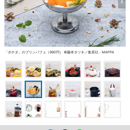
「ポチタ」のプリンパフェ（990円） ©藤本タツキ／集英社・MAPPA