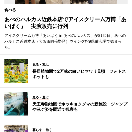
食べる
あべのハルカス近鉄本店でアイスクリーム万博「あ
いぱく」 実演販売に行列
アイスクリーム万博「あいぱく in あべのハルカス」が8月5日、あべの
ハルカス近鉄本店（大阪市阿倍野区）ウイング館9階催会場で始まっ
た。
見る・遊ぶ
長居植物園で2万株の白いヒマワリ見頃 フォトス
ポットも
見る・遊ぶ
天王寺動物園でホッキョクグマの新施設 ジャンプ
や泳ぐ姿を間近で観察も
暮らす・働く