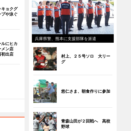
ッキョクグ
ンプや泳ぐ
兵庫県警、熊本に支援部隊を派遣
ールにヒカ
ーメン店
西初出店
村上、２５号ソロ 大リー
グ
悠仁さま、朝食作りに参加
青森山田が２回戦へ 高校
野球