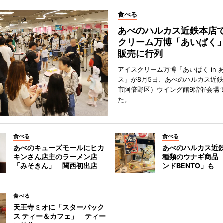
食べる
あべのハルカス近鉄本店
クリーム万博「あいぱく
販売に行列
アイスクリーム万博「あいぱく in 
ス」が8月5日、あべのハルカス近
市阿倍野区）ウイング館9階催会場
た。
食べる
食べる
あべのキューズモールにヒカ
あべのハルカス近鉄
キンさん店主のラーメン店
種類のウナギ商品
「みそきん」 関西初出店
ンドBENTO」も
食べる
天王寺ミオに「スターバック
ス ティー＆カフェ」 ティー