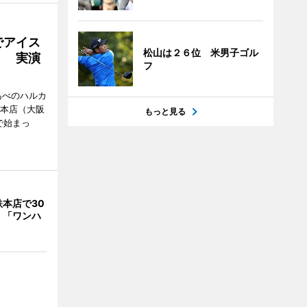
でアイス
松山は２６位 米男子ゴル
」 実演
フ
あべのハルカ
鉄本店（大阪
もっと見る
で始まっ
本店で30
 「ワンハ