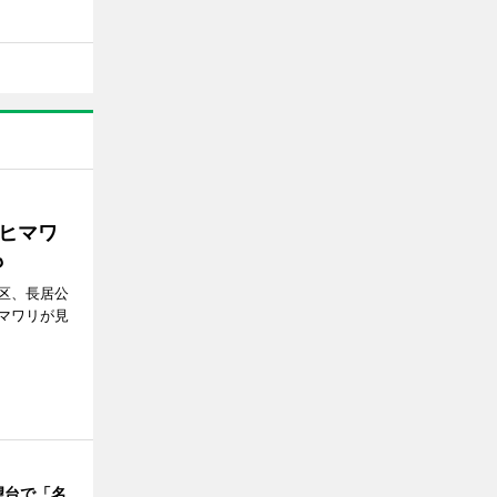
ヒマワ
も
区、長居公
マワリが見
望台で「名