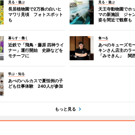
見る・遊ぶ
見る・遊ぶ
長居植物園で2万株の白いヒ
天王寺動物園でホ
マワリ見頃 フォトスポット
マの新施設 ジャ
も
姿を間近で観察も
暮らす・働く
食べる
近鉄で「飛鳥・藤原 四神ライ
あべのキューズモ
ナー」運行開始 史跡などを
キンさん店主のラ
モチーフに
「みそきん」 関
学ぶ・知る
あべのハルカスで夏恒例の子
ども仕事体験 240人が参加
もっと見る