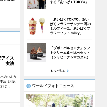
する「あいぱくTOKYO」
「あいぱくTOKYO」あい
ぱくフラワーサンデー 苺の
ミルフィーユ、あいぱくフ
ラワーソフト milky、
「ブボ・バルセロナ」ソフ
トクリーム食べ比べセット
（シャビーナ＆マカダム）
でアイス
」 実演
もっと見る
あべのハルカ
鉄本店（大阪
ワールドフォトニュース
で始まっ