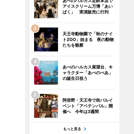
あべのハルカス近鉄本店で
アイスクリーム万博「あい
ぱく」 実演販売に行列
天王寺動物園で「秋のナイ
トZOO」始まる 夜の動物
たちを観察
あべのハルカス展望台、キ
ャラクター「あべのべあ」
の誕生日祝う
阿倍野・天王寺で街バルイ
ベント「アベテンバル」開
催へ 今年は3週間
もっと見る