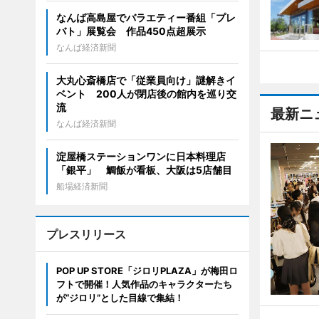
なんば高島屋でバラエティー番組「プレ
バト」展覧会 作品450点超展示
なんば経済新聞
大丸心斎橋店で「従業員向け」謎解きイ
ベント 200人が閉店後の館内を巡り交
流
最新ニ
なんば経済新聞
淀屋橋ステーションワンに日本料理店
「銀平」 鯛飯が看板、大阪は5店舗目
船場経済新聞
プレスリリース
POP UP STORE「ジロリPLAZA」が梅田ロ
フトで開催！人気作品のキャラクターたち
が“ジロリ”とした目線で集結！