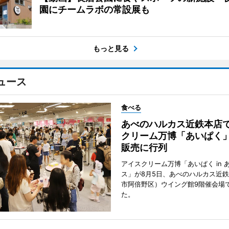
園にチームラボの常設展も
もっと見る
ュース
食べる
あべのハルカス近鉄本店
クリーム万博「あいぱく
販売に行列
アイスクリーム万博「あいぱく in 
ス」が8月5日、あべのハルカス近
市阿倍野区）ウイング館9階催会場
た。