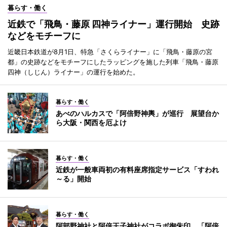
暮らす・働く
近鉄で「飛鳥・藤原 四神ライナー」運行開始 史跡
などをモチーフに
近畿日本鉄道が8月1日、特急「さくらライナー」に「飛鳥・藤原の宮
都」の史跡などをモチーフにしたラッピングを施した列車「飛鳥・藤原
四神（しじん）ライナー」の運行を始めた。
暮らす・働く
あべのハルカスで「阿倍野神輿」が巡行 展望台か
ら大阪・関西を厄よけ
暮らす・働く
近鉄が一般車両初の有料座席指定サービス「すわれ
～る」開始
暮らす・働く
阿部野神社と阿倍王子神社がコラボ御朱印 「阿倍