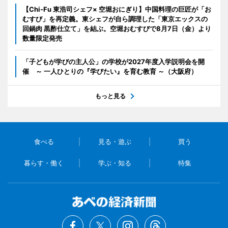
【Chi-Fu 東浩司シェフ× 空堀おにぎり】中国料理の巨匠が「お
むすび」を再定義。東シェフが自ら調理した「東京エックスの
回鍋肉 黒酢仕立て」を結ぶ。空堀おむすびで8月7日（金）より
数量限定発売
「子どもが学びの主人公」の学校が2027年度入学説明会を開
催 ～ 一人ひとりの『学びたい』を育む教育 ～（大阪府）
もっと見る
食べる
見る・遊ぶ
買う
暮らす・働く
学ぶ・知る
特集