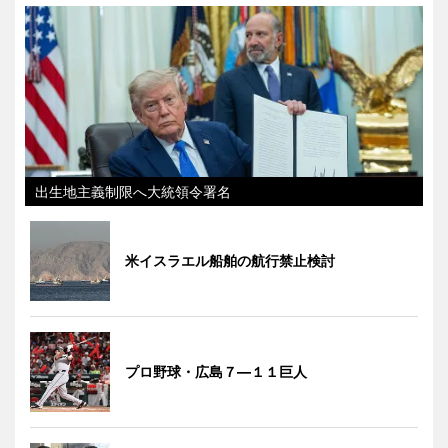
出生地主義制限へ大統領令署名
米イスラエル船舶の航行禁止検討
プロ野球・広島７―１１巨人