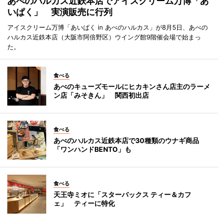
あべのハルカス近鉄本店でアイスクリーム万博「あ
いぱく」 実演販売に行列
アイスクリーム万博「あいぱく in あべのハルカス」が8月5日、あべの
ハルカス近鉄本店（大阪市阿倍野区）ウイング館9階催会場で始まっ
た。
食べる
あべのキューズモールにヒカキンさん店主のラーメ
ン店「みそきん」 関西初出店
食べる
あべのハルカス近鉄本店で30種類のウナギ商品
「ワンハンドBENTO」も
食べる
天王寺ミオに「スターバックス ティー＆カフ
ェ」 ティーに特化