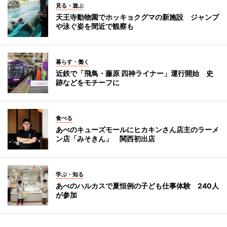
見る・遊ぶ
天王寺動物園でホッキョクグマの新施設 ジャンプ
や泳ぐ姿を間近で観察も
暮らす・働く
近鉄で「飛鳥・藤原 四神ライナー」運行開始 史
跡などをモチーフに
食べる
あべのキューズモールにヒカキンさん店主のラーメ
ン店「みそきん」 関西初出店
学ぶ・知る
あべのハルカスで夏恒例の子ども仕事体験 240人
が参加