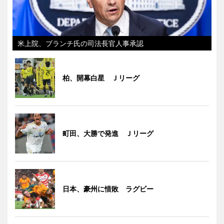
米上院、ブランチ氏の司法長官人事承認
柏、開幕白星 Ｊリーグ
町田、大勝で発進 Ｊリーグ
日本、豪州に惜敗 ラグビー