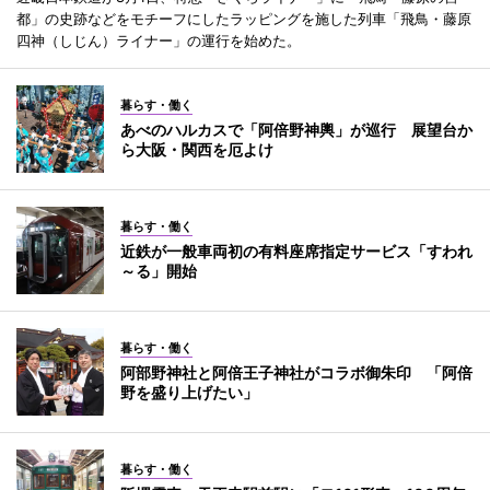
都」の史跡などをモチーフにしたラッピングを施した列車「飛鳥・藤原
四神（しじん）ライナー」の運行を始めた。
暮らす・働く
あべのハルカスで「阿倍野神輿」が巡行 展望台か
ら大阪・関西を厄よけ
暮らす・働く
近鉄が一般車両初の有料座席指定サービス「すわれ
～る」開始
暮らす・働く
阿部野神社と阿倍王子神社がコラボ御朱印 「阿倍
野を盛り上げたい」
暮らす・働く