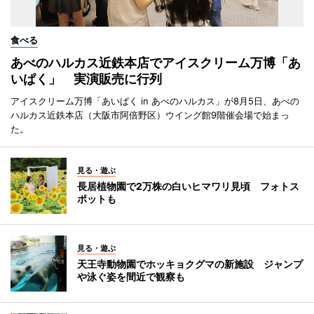
食べる
あべのハルカス近鉄本店でアイスクリーム万博「あ
いぱく」 実演販売に行列
アイスクリーム万博「あいぱく in あべのハルカス」が8月5日、あべの
ハルカス近鉄本店（大阪市阿倍野区）ウイング館9階催会場で始まっ
た。
見る・遊ぶ
長居植物園で2万株の白いヒマワリ見頃 フォトス
ポットも
見る・遊ぶ
天王寺動物園でホッキョクグマの新施設 ジャンプ
や泳ぐ姿を間近で観察も