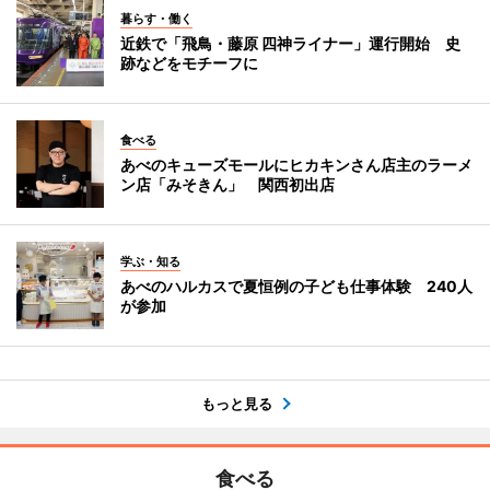
暮らす・働く
近鉄で「飛鳥・藤原 四神ライナー」運行開始 史
跡などをモチーフに
食べる
あべのキューズモールにヒカキンさん店主のラーメ
ン店「みそきん」 関西初出店
学ぶ・知る
あべのハルカスで夏恒例の子ども仕事体験 240人
が参加
もっと見る
食べる