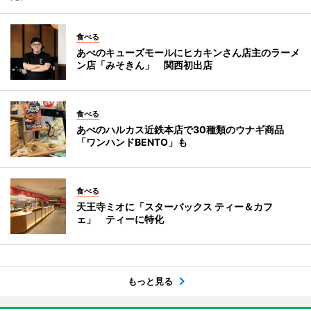
食べる
あべのキューズモールにヒカキンさん店主のラーメ
ン店「みそきん」 関西初出店
食べる
あべのハルカス近鉄本店で30種類のウナギ商品
「ワンハンドBENTO」も
食べる
天王寺ミオに「スターバックス ティー＆カフ
ェ」 ティーに特化
もっと見る