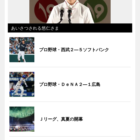
あいさつされる悠仁さま
プロ野球・西武２―５ソフトバンク
プロ野球・ＤｅＮＡ２―１広島
Ｊリーグ、真夏の開幕