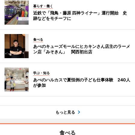
暮らす・働く
近鉄で「飛鳥・藤原 四神ライナー」運行開始 史
跡などをモチーフに
食べる
あべのキューズモールにヒカキンさん店主のラーメ
ン店「みそきん」 関西初出店
学ぶ・知る
あべのハルカスで夏恒例の子ども仕事体験 240人
が参加
もっと見る
食べる