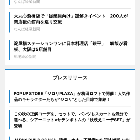
なんば経済新聞
大丸心斎橋店で「従業員向け」謎解きイベント 200人が
閉店後の館内を巡り交流
なんば経済新聞
淀屋橋ステーションワンに日本料理店「銀平」 鯛飯が看
板、大阪は5店舗目
船場経済新聞
プレスリリース
POP UP STORE「ジロリPLAZA」が梅田ロフトで開催！人気作
品のキャラクターたちが“ジロリ”とした目線で集結！
この秋の正解コーデを、セットで。パンツもスカートも気分で
選べる、シアーニット×サテンボトムの「秋映えコーデSET」が
登場