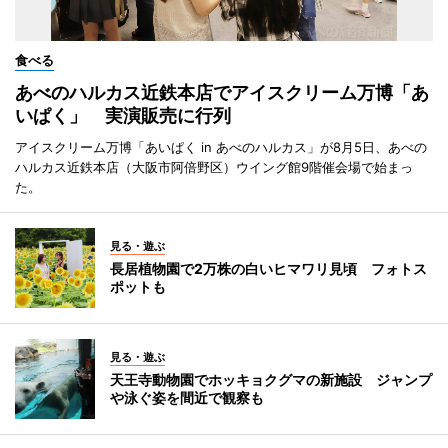
食べる
あべのハルカス近鉄本店でアイスクリーム万博「あ
いぱく」 実演販売に行列
アイスクリーム万博「あいぱく in あべのハルカス」が8月5日、あべの
ハルカス近鉄本店（大阪市阿倍野区）ウイング館9階催会場で始まっ
た。
見る・遊ぶ
長居植物園で2万株の白いヒマワリ見頃 フォトス
ポットも
見る・遊ぶ
天王寺動物園でホッキョクグマの新施設 ジャンプ
や泳ぐ姿を間近で観察も