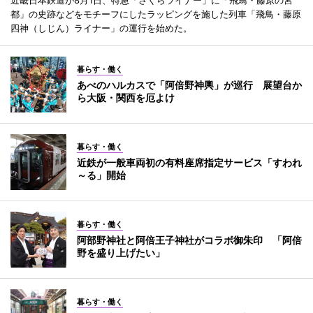
近畿日本鉄道が8月1日、特急「さくらライナー」に「飛鳥・藤原の宮
都」の史跡などをモチーフにしたラッピングを施した列車「飛鳥・藤原
四神（しじん）ライナー」の運行を始めた。
暮らす・働く
あべのハルカスで「阿倍野神輿」が巡行 展望台か
ら大阪・関西を厄よけ
暮らす・働く
近鉄が一般車両初の有料座席指定サービス「すわれ
～る」開始
暮らす・働く
阿部野神社と阿倍王子神社がコラボ御朱印 「阿倍
野を盛り上げたい」
暮らす・働く