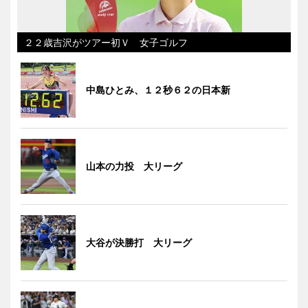
２２歳吉沢がツアー初Ｖ 女子ゴルフ
中島ひとみ、１２秒６２の日本新
山本の力投 大リーグ
大谷が決勝打 大リーグ