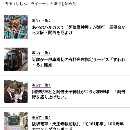
四神（しじん）ライナー」の運行を始めた。
暮らす・働く
あべのハルカスで「阿倍野神輿」が巡行 展望台か
ら大阪・関西を厄よけ
暮らす・働く
近鉄が一般車両初の有料座席指定サービス「すわれ
～る」開始
暮らす・働く
阿部野神社と阿倍王子神社がコラボ御朱印 「阿倍
野を盛り上げたい」
暮らす・働く
阪堺電車・天王寺駅前駅に「モ161形車」100周年
カウントダウンボード