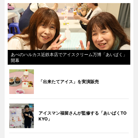
あべのハルカス近鉄本店でアイスクリーム万博「あいぱく」
開幕
「出来たてアイス」を実演販売
アイスマン福留さんが監修する「あいぱくTO
KYO」