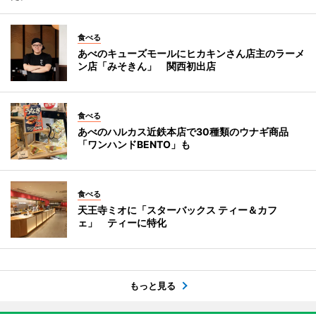
食べる
あべのキューズモールにヒカキンさん店主のラーメ
ン店「みそきん」 関西初出店
食べる
あべのハルカス近鉄本店で30種類のウナギ商品
「ワンハンドBENTO」も
食べる
天王寺ミオに「スターバックス ティー＆カフ
ェ」 ティーに特化
もっと見る