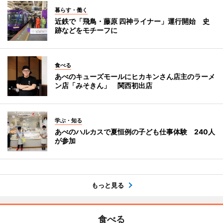
暮らす・働く
近鉄で「飛鳥・藤原 四神ライナー」運行開始 史
跡などをモチーフに
食べる
あべのキューズモールにヒカキンさん店主のラーメ
ン店「みそきん」 関西初出店
学ぶ・知る
あべのハルカスで夏恒例の子ども仕事体験 240人
が参加
もっと見る
食べる