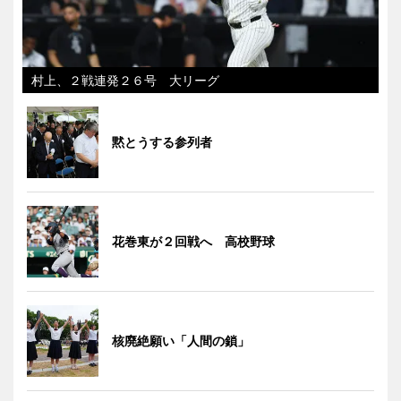
村上、２戦連発２６号 大リーグ
黙とうする参列者
花巻東が２回戦へ 高校野球
核廃絶願い「人間の鎖」