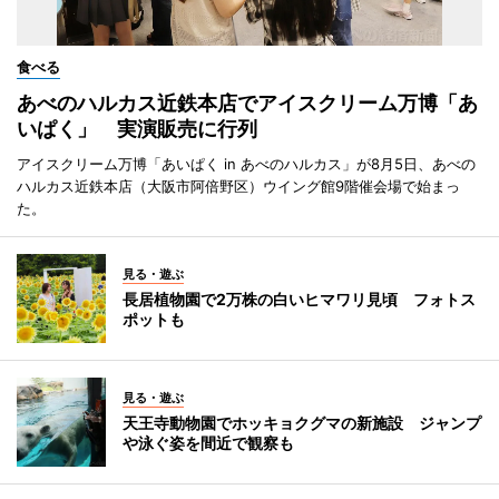
食べる
あべのハルカス近鉄本店でアイスクリーム万博「あ
いぱく」 実演販売に行列
アイスクリーム万博「あいぱく in あべのハルカス」が8月5日、あべの
ハルカス近鉄本店（大阪市阿倍野区）ウイング館9階催会場で始まっ
た。
見る・遊ぶ
長居植物園で2万株の白いヒマワリ見頃 フォトス
ポットも
見る・遊ぶ
天王寺動物園でホッキョクグマの新施設 ジャンプ
や泳ぐ姿を間近で観察も