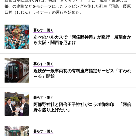
近畿日本鉄道が8月1日、特急「さくらライナー」に「飛鳥・藤原の宮
都」の史跡などをモチーフにしたラッピングを施した列車「飛鳥・藤原
四神（しじん）ライナー」の運行を始めた。
暮らす・働く
あべのハルカスで「阿倍野神輿」が巡行 展望台か
ら大阪・関西を厄よけ
暮らす・働く
近鉄が一般車両初の有料座席指定サービス「すわれ
～る」開始
暮らす・働く
阿部野神社と阿倍王子神社がコラボ御朱印 「阿倍
野を盛り上げたい」
暮らす・働く