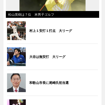
松山英樹は７位 米男子ゴルフ
村上１安打１打点 大リーグ
大谷は無安打 大リーグ
和歌山市長に尾崎氏初当選