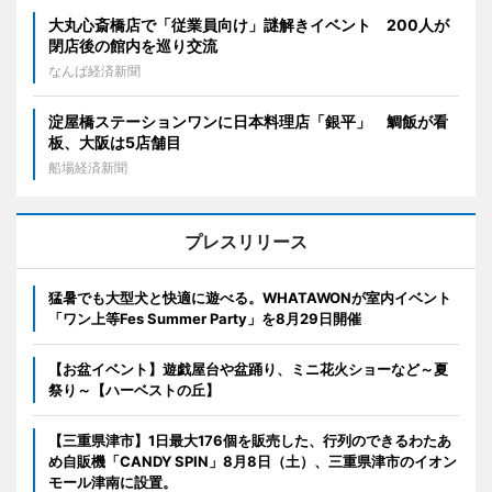
大丸心斎橋店で「従業員向け」謎解きイベント 200人が
閉店後の館内を巡り交流
なんば経済新聞
淀屋橋ステーションワンに日本料理店「銀平」 鯛飯が看
板、大阪は5店舗目
船場経済新聞
プレスリリース
猛暑でも大型犬と快適に遊べる。WHATAWONが室内イベント
「ワン上等Fes Summer Party」を8月29日開催
【お盆イベント】遊戯屋台や盆踊り、ミニ花火ショーなど～夏
祭り～【ハーベストの丘】
【三重県津市】1日最大176個を販売した、行列のできるわたあ
め自販機「CANDY SPIN」8月8日（土）、三重県津市のイオン
モール津南に設置。