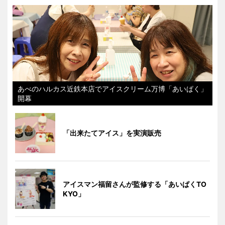
あべのハルカス近鉄本店でアイスクリーム万博「あいぱく」
開幕
「出来たてアイス」を実演販売
アイスマン福留さんが監修する「あいぱくTO
KYO」