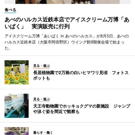
食べる
あべのハルカス近鉄本店でアイスクリーム万博「あ
いぱく」 実演販売に行列
アイスクリーム万博「あいぱく in あべのハルカス」が8月5日、あべの
ハルカス近鉄本店（大阪市阿倍野区）ウイング館9階催会場で始まっ
た。
見る・遊ぶ
長居植物園で2万株の白いヒマワリ見頃 フォトス
ポットも
見る・遊ぶ
天王寺動物園でホッキョクグマの新施設 ジャンプ
や泳ぐ姿を間近で観察も
暮らす・働く