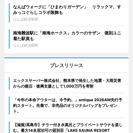
なんばウォークに「ひまわりガーデン」 リラックマ、す
みっコぐらしコラボ装飾も
なんば経済新聞
南海難波駅に「南海ホークス」カラーのサザン 復刻ユニ
着た駅員も
なんば経済新聞
プレスリリース
エックスサーバー株式会社、熊本県で発生した地震・大雨災害
からの復旧・復興支援として1,000万円を寄附
「今年の本命アウターは、今予約。」antiqua 2026AW先行予
約スタート。先着で、非売品のオリジナルバッグをプレゼン
ト。
【滋賀/高島市】チラー付き水風呂とプライベートサウナを楽し
む。最大14名宿泊可の貸別荘「LAKE SAUNA RESORT