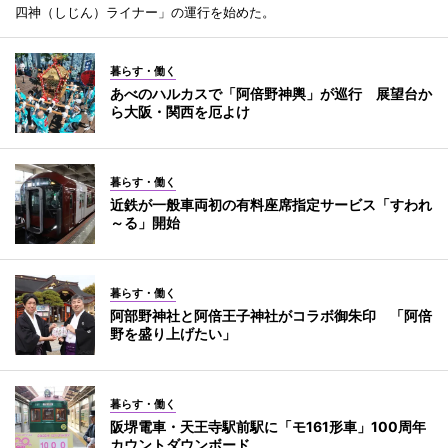
四神（しじん）ライナー」の運行を始めた。
暮らす・働く
あべのハルカスで「阿倍野神輿」が巡行 展望台か
ら大阪・関西を厄よけ
暮らす・働く
近鉄が一般車両初の有料座席指定サービス「すわれ
～る」開始
暮らす・働く
阿部野神社と阿倍王子神社がコラボ御朱印 「阿倍
野を盛り上げたい」
暮らす・働く
阪堺電車・天王寺駅前駅に「モ161形車」100周年
カウントダウンボード