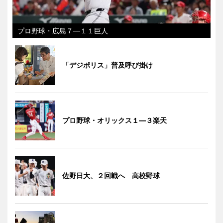
プロ野球・広島７―１１巨人
「デジポリス」普及呼び掛け
プロ野球・オリックス１―３楽天
佐野日大、２回戦へ 高校野球