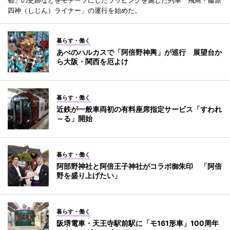
都」の史跡などをモチーフにしたラッピングを施した列車「飛鳥・藤原
四神（しじん）ライナー」の運行を始めた。
暮らす・働く
あべのハルカスで「阿倍野神輿」が巡行 展望台か
ら大阪・関西を厄よけ
暮らす・働く
近鉄が一般車両初の有料座席指定サービス「すわれ
～る」開始
暮らす・働く
阿部野神社と阿倍王子神社がコラボ御朱印 「阿倍
野を盛り上げたい」
暮らす・働く
阪堺電車・天王寺駅前駅に「モ161形車」100周年