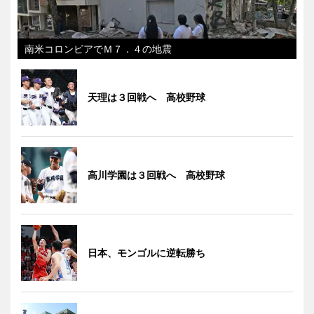
南米コロンビアでＭ７．４の地震
天理は３回戦へ 高校野球
高川学園は３回戦へ 高校野球
日本、モンゴルに逆転勝ち