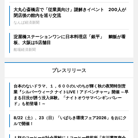
大丸心斎橋店で「従業員向け」謎解きイベント 200人が
閉店後の館内を巡り交流
なんば経済新聞
淀屋橋ステーションワンに日本料理店「銀平」 鯛飯が看
板、大阪は5店舗目
船場経済新聞
プレスリリース
台本のないドラマ、１，６００のいのちが輝く秋の夜間特別営
業『シルバーウィーク ナイトLIVE！アドベンチャー』開催 ～早
まる日没が誘う没入体験。「ナイトオウサマペンギンパレー
ド」も初登場！～
8/22（土）、23（日）「いばらき環境フェア2026」をおにク
ルで開催！
１杯のコーヒーが社会貢献に！コーヒー焙煎所「吉川電気商会