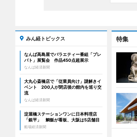
みん経トピックス
特集
なんば高島屋でバラエティー番組「プレ
バト」展覧会 作品450点超展示
なんば経済新聞
大丸心斎橋店で「従業員向け」謎解きイ
ベント 200人が閉店後の館内を巡り交
流
なんば経済新聞
淀屋橋ステーションワンに日本料理店
「銀平」 鯛飯が看板、大阪は5店舗目
船場経済新聞