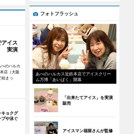
フォトフラッシュ
でアイス
」 実演
あべのハルカ
鉄本店（大阪
あべのハルカス近鉄本店でアイスクリー
で始まっ
ム万博「あいぱく」開幕
「出来たてアイス」を実演
販売
ッキョクグ
ンプや泳ぐ
アイスマン福留さんが監修