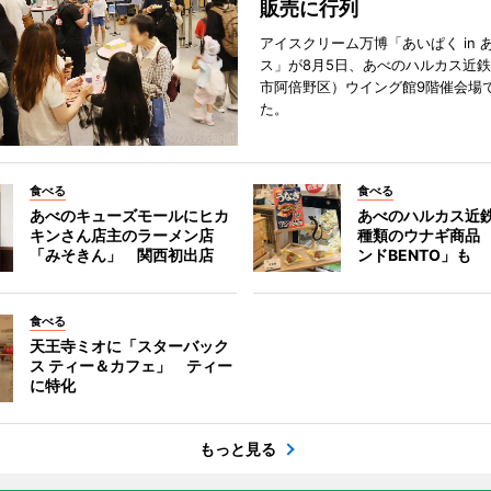
販売に行列
アイスクリーム万博「あいぱく in 
ス」が8月5日、あべのハルカス近
市阿倍野区）ウイング館9階催会場
た。
食べる
食べる
あべのキューズモールにヒカ
あべのハルカス近鉄
キンさん店主のラーメン店
種類のウナギ商品
「みそきん」 関西初出店
ンドBENTO」も
食べる
天王寺ミオに「スターバック
ス ティー＆カフェ」 ティー
に特化
もっと見る