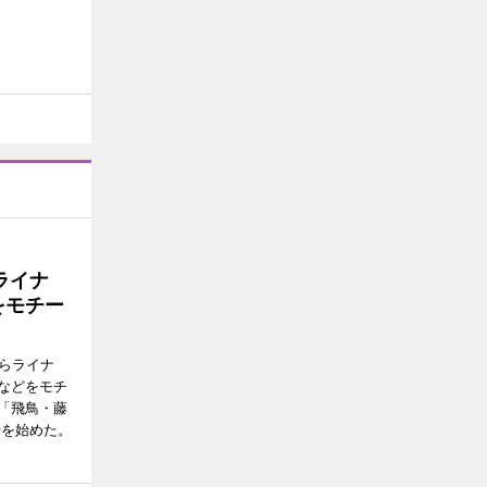
ライナ
をモチー
らライナ
などをモチ
「飛鳥・藤
行を始めた。