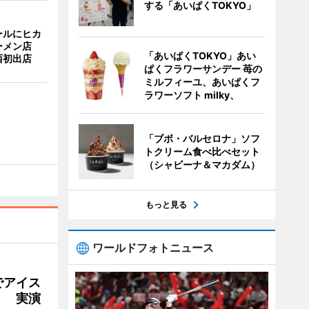
する「あいぱくTOKYO」
ールにヒカ
ーメン店
「あいぱくTOKYO」あい
西初出店
ぱくフラワーサンデー 苺の
ミルフィーユ、あいぱくフ
ラワーソフト milky、
「ブボ・バルセロナ」ソフ
トクリーム食べ比べセット
（シャビーナ＆マカダム）
もっと見る
ワールドフォトニュース
でアイス
」 実演