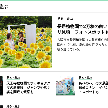
遊ぶ
見る・遊ぶ
長居植物園で2万株の白い
リ見頃 フォトスポット
大阪市立長居植物園（大阪市東住吉
園内）で現在、夏の風物詩であるヒ
頃を迎えている。
見る・遊ぶ
見る・遊ぶ
天王寺動物園でホッキョクグ
あべのハルカス展
マの新施設 ジャンプや泳ぐ
探偵コナン」イベ
姿を間近で観察も
トスポットも
見る・遊ぶ