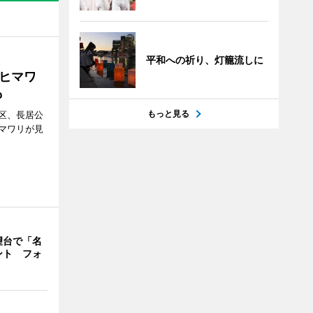
平和への祈り、灯籠流しに
ヒマワ
も
もっと見る
区、長居公
マワリが見
望台で「名
ント フォ