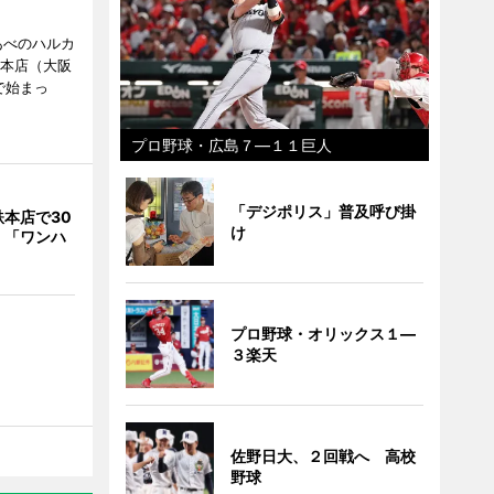
あべのハルカ
鉄本店（大阪
で始まっ
プロ野球・広島７―１１巨人
「デジポリス」普及呼び掛
本店で30
け
 「ワンハ
プロ野球・オリックス１―
３楽天
佐野日大、２回戦へ 高校
野球