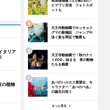
長居植物園で2万株の白い
ヒマワリ見頃 フォトスポ
ットも
天王寺動物園でホッキョク
グマの新施設 ジャンプや
泳ぐ姿を間近で観察も
イタリア
天王寺動物園で「秋のナイ
示
トZOO」始まる 夜の動物
たちを観察
あべのハルカス展望台、キ
夜の植物
ャラクター「あべのべあ」
の誕生日祝う
もっと見る