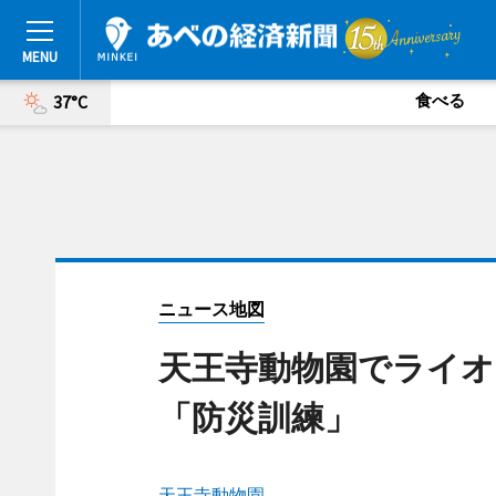
食べる
37°C
ニュース地図
天王寺動物園でライオ
「防災訓練」
天王寺動物園