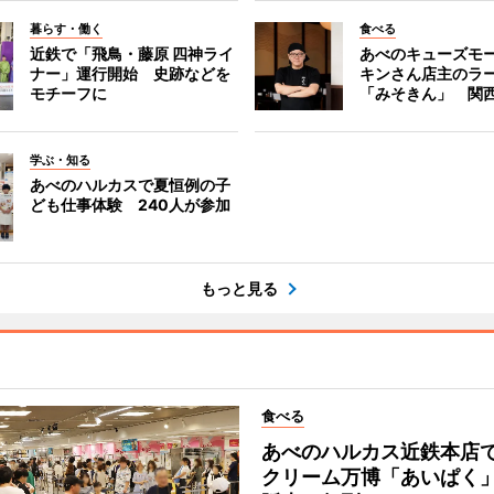
暮らす・働く
食べる
近鉄で「飛鳥・藤原 四神ライ
あべのキューズモ
ナー」運行開始 史跡などを
キンさん店主のラ
モチーフに
「みそきん」 関
学ぶ・知る
あべのハルカスで夏恒例の子
ども仕事体験 240人が参加
もっと見る
食べる
あべのハルカス近鉄本店
クリーム万博「あいぱく