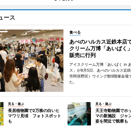
ュース
食べる
あべのハルカス近鉄本店
クリーム万博「あいぱく
販売に行列
アイスクリーム万博「あいぱく in 
ス」が8月5日、あべのハルカス近
市阿倍野区）ウイング館9階催会場
た。
見る・遊ぶ
見る・遊ぶ
長居植物園で2万株の白いヒ
天王寺動物園でホ
マワリ見頃 フォトスポット
マの新施設 ジャ
も
姿を間近で観察も