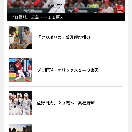
プロ野球・広島７―１１巨人
「デジポリス」普及呼び掛け
プロ野球・オリックス１―３楽天
佐野日大、２回戦へ 高校野球