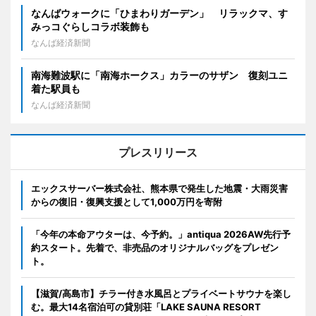
なんばウォークに「ひまわりガーデン」 リラックマ、す
みっコぐらしコラボ装飾も
なんば経済新聞
南海難波駅に「南海ホークス」カラーのサザン 復刻ユニ
着た駅員も
なんば経済新聞
プレスリリース
エックスサーバー株式会社、熊本県で発生した地震・大雨災害
からの復旧・復興支援として1,000万円を寄附
「今年の本命アウターは、今予約。」antiqua 2026AW先行予
約スタート。先着で、非売品のオリジナルバッグをプレゼン
ト。
【滋賀/高島市】チラー付き水風呂とプライベートサウナを楽し
む。最大14名宿泊可の貸別荘「LAKE SAUNA RESORT