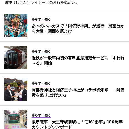
四神（しじん）ライナー」の運行を始めた。
暮らす・働く
あべのハルカスで「阿倍野神輿」が巡行 展望台か
ら大阪・関西を厄よけ
暮らす・働く
近鉄が一般車両初の有料座席指定サービス「すわれ
～る」開始
暮らす・働く
阿部野神社と阿倍王子神社がコラボ御朱印 「阿倍
野を盛り上げたい」
暮らす・働く
阪堺電車・天王寺駅前駅に「モ161形車」100周年
カウントダウンボード