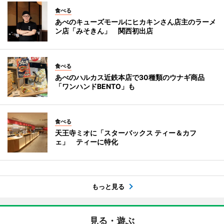
食べる
あべのキューズモールにヒカキンさん店主のラーメ
ン店「みそきん」 関西初出店
食べる
あべのハルカス近鉄本店で30種類のウナギ商品
「ワンハンドBENTO」も
食べる
天王寺ミオに「スターバックス ティー＆カフ
ェ」 ティーに特化
もっと見る
見る・遊ぶ