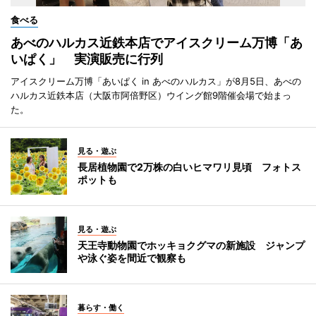
食べる
あべのハルカス近鉄本店でアイスクリーム万博「あ
いぱく」 実演販売に行列
アイスクリーム万博「あいぱく in あべのハルカス」が8月5日、あべの
ハルカス近鉄本店（大阪市阿倍野区）ウイング館9階催会場で始まっ
た。
見る・遊ぶ
長居植物園で2万株の白いヒマワリ見頃 フォトス
ポットも
見る・遊ぶ
天王寺動物園でホッキョクグマの新施設 ジャンプ
や泳ぐ姿を間近で観察も
暮らす・働く