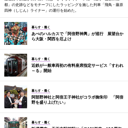
都」の史跡などをモチーフにしたラッピングを施した列車「飛鳥・藤原
四神（しじん）ライナー」の運行を始めた。
暮らす・働く
あべのハルカスで「阿倍野神輿」が巡行 展望台か
ら大阪・関西を厄よけ
暮らす・働く
近鉄が一般車両初の有料座席指定サービス「すわれ
～る」開始
暮らす・働く
阿部野神社と阿倍王子神社がコラボ御朱印 「阿倍
野を盛り上げたい」
暮らす・働く