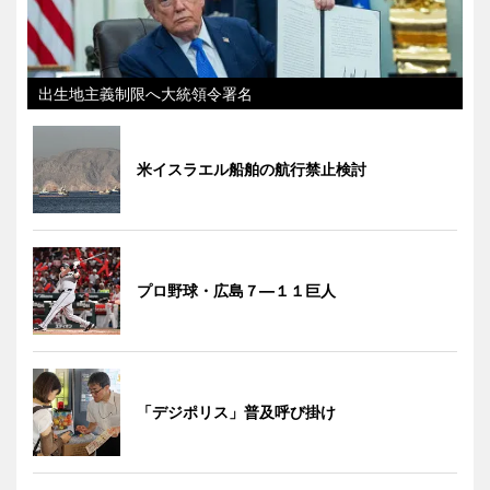
出生地主義制限へ大統領令署名
米イスラエル船舶の航行禁止検討
プロ野球・広島７―１１巨人
「デジポリス」普及呼び掛け