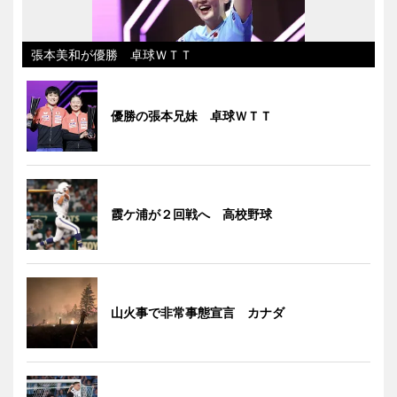
張本美和が優勝 卓球ＷＴＴ
優勝の張本兄妹 卓球ＷＴＴ
霞ケ浦が２回戦へ 高校野球
山火事で非常事態宣言 カナダ