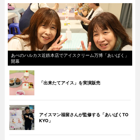
あべのハルカス近鉄本店でアイスクリーム万博「あいぱく」
開幕
「出来たてアイス」を実演販売
アイスマン福留さんが監修する「あいぱくTO
KYO」