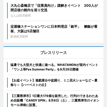
大丸心斎橋店で「従業員向け」謎解きイベント 200人が
閉店後の館内を巡り交流
なんば経済新聞
淀屋橋ステーションワンに日本料理店「銀平」 鯛飯が看
板、大阪は5店舗目
船場経済新聞
プレスリリース
猛暑でも大型犬と快適に遊べる。WHATAWONが室内イベント
「ワン上等Fes Summer Party」を8月29日開催
【お盆イベント】遊戯屋台や盆踊り、ミニ花火ショーなど～夏
祭り～【ハーベストの丘】
【三重県津市】1日最大176個を販売した、行列のできるわたあ
め自販機「CANDY SPIN」8月8日（土）、三重県津市のイオン
モール津南に設置。