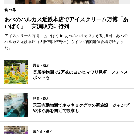
食べる
あべのハルカス近鉄本店でアイスクリーム万博「あ
いぱく」 実演販売に行列
アイスクリーム万博「あいぱく in あべのハルカス」が8月5日、あべの
ハルカス近鉄本店（大阪市阿倍野区）ウイング館9階催会場で始まっ
た。
見る・遊ぶ
長居植物園で2万株の白いヒマワリ見頃 フォトス
ポットも
見る・遊ぶ
天王寺動物園でホッキョクグマの新施設 ジャンプ
や泳ぐ姿を間近で観察も
暮らす・働く