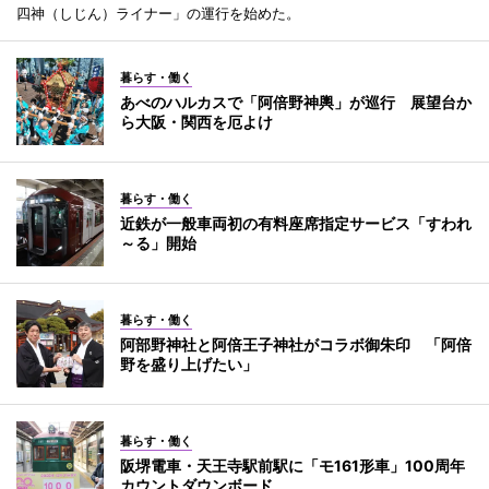
四神（しじん）ライナー」の運行を始めた。
暮らす・働く
あべのハルカスで「阿倍野神輿」が巡行 展望台か
ら大阪・関西を厄よけ
暮らす・働く
近鉄が一般車両初の有料座席指定サービス「すわれ
～る」開始
暮らす・働く
阿部野神社と阿倍王子神社がコラボ御朱印 「阿倍
野を盛り上げたい」
暮らす・働く
阪堺電車・天王寺駅前駅に「モ161形車」100周年
カウントダウンボード